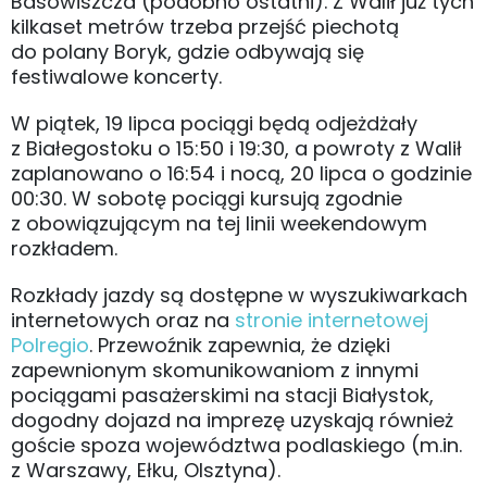
Basowiszcza (podobno ostatni). Z Walił już tych
kilkaset metrów trzeba przejść piechotą
do polany Boryk, gdzie odbywają się
festiwalowe koncerty.
W piątek, 19 lipca pociągi będą odjeżdżały
z Białegostoku o 15:50 i 19:30, a powroty z Walił
zaplanowano o 16:54 i nocą, 20 lipca o godzinie
00:30. W sobotę pociągi kursują zgodnie
z obowiązującym na tej linii weekendowym
rozkładem.
Rozkłady jazdy są dostępne w wyszukiwarkach
internetowych oraz na
stronie internetowej
Polregio
. Przewoźnik zapewnia, że dzięki
zapewnionym skomunikowaniom z innymi
pociągami pasażerskimi na stacji Białystok,
dogodny dojazd na imprezę uzyskają również
goście spoza województwa podlaskiego (m.in.
z Warszawy, Ełku, Olsztyna).