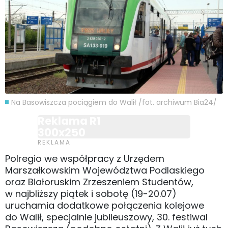
Na Basowiszcza pociągiem do Walił /fot. archiwum Bia24/
Reklama R1
300x250
Polregio we współpracy z Urzędem
Marszałkowskim Województwa Podlaskiego
oraz Białoruskim Zrzeszeniem Studentów,
w najbliższy piątek i sobotę (19-20.07)
uruchamia dodatkowe połączenia kolejowe
do Walił, specjalnie jubileuszowy, 30. festiwal