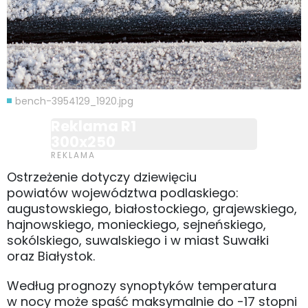
bench-3954129_1920.jpg
Reklama R1
300x250
Ostrzeżenie dotyczy dziewięciu
powiatów województwa podlaskiego:
augustowskiego, białostockiego, grajewskiego,
hajnowskiego, monieckiego, sejneńskiego,
sokólskiego, suwalskiego i w miast Suwałki
oraz Białystok.
Według prognozy synoptyków temperatura
w nocy może spaść maksymalnie do -17 stopni