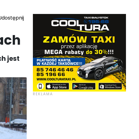
dostępnij
gach
h jest