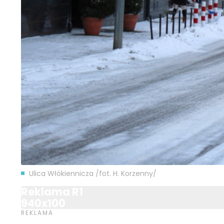
Ulica Włókiennicza /fot. H. Korzenny/
Reklama R1
940x100