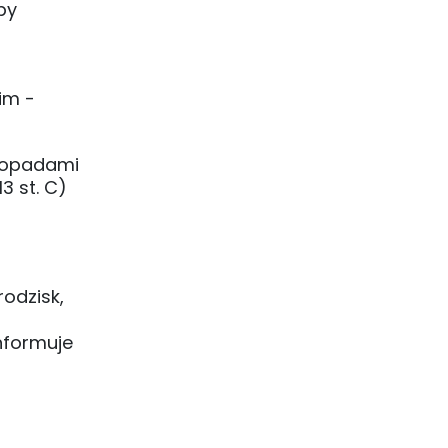
by
im -
z opadami
3 st. C)
odzisk,
nformuje