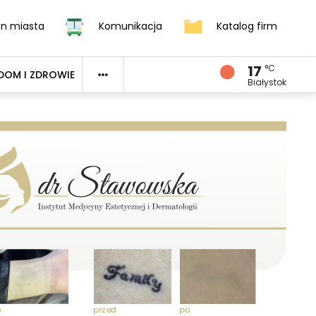
an miasta
Komunikacja
Katalog firm
17
°C
DOM I ZDROWIE
Białystok