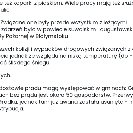
ale też koparki z piaskiem. Wiele pracy mają też służ
lic.
. Związane one były przede wszystkim z leżącymi
h zdarzeń było w powiecie suwalskim i augustowsk
y Pożarnej w Białymstoku
ejszych kolizji i wypadków drogowych związanych 
ście jednak ze względu na niską temperaturę (do -1
ć śliskiego śniegu.
nych.
w dostawie prądu mogą występować w gminach: Gr
nkach bez prądu jest około 50 gospodarstw. Przerwy
ródku, jednak tam już awaria została usunięta - i
trybucja.