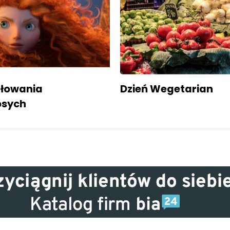
ałowania
Dzień Wegetarian
osych