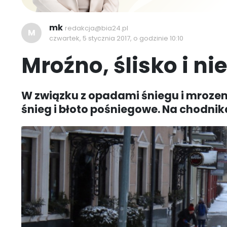
mk
redakcja@bia24.pl
M
czwartek, 5 stycznia 2017, o godzinie 10:10
Mroźno, ślisko i n
W związku z opadami śniegu i mrozem
śnieg i błoto pośniegowe. Na chodnika