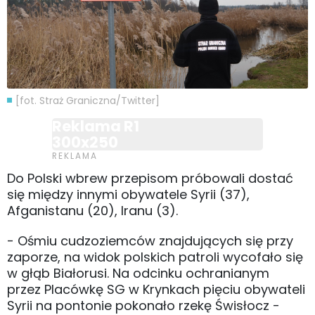
[fot. Straż Graniczna/Twitter]
Reklama R1
300x250
Do Polski wbrew przepisom próbowali dostać
się między innymi obywatele Syrii (37),
Afganistanu (20), Iranu (3).
- Ośmiu cudzoziemców znajdujących się przy
zaporze, na widok polskich patroli wycofało się
w głąb Białorusi. Na odcinku ochranianym
przez Placówkę SG w Krynkach pięciu obywateli
Syrii na pontonie pokonało rzekę Świsłocz -