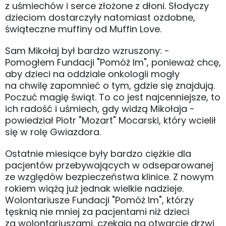
z uśmiechów i serce złożone z dłoni. Słodyczy
dzieciom dostarczyły natomiast ozdobne,
świąteczne muffiny od Muffin Love.
Sam Mikołaj był bardzo wzruszony: -
Pomogłem Fundacji "Pomóż Im", ponieważ chcę,
aby dzieci na oddziale onkologii mogły
na chwilę zapomnieć o tym, gdzie się znajdują.
Poczuć magię świąt. To co jest najcenniejsze, to
ich radość i uśmiech, gdy widzą Mikołaja -
powiedział Piotr "Mozart" Mocarski, który wcielił
się w rolę Gwiazdora.
Ostatnie miesiące były bardzo ciężkie dla
pacjentów przebywających w odseparowanej
ze względów bezpieczeństwa klinice. Z nowym
rokiem wiążą już jednak wielkie nadzieje.
Wolontariusze Fundacji "Pomóż Im", którzy
tęsknią nie mniej za pacjentami niż dzieci
za wolontariuszami, czekają na otwarcie drzwi