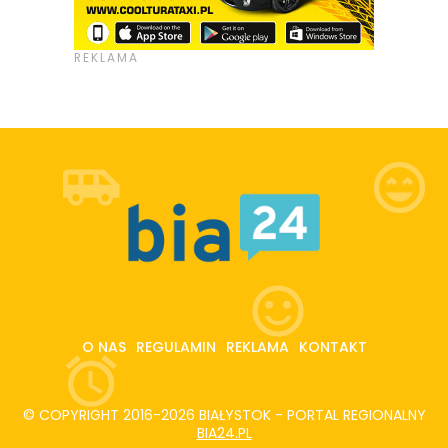
O NAS
REGULAMIN
REKLAMA
KONTAKT
© COPYRIGHT 2016-2026 BIAŁYSTOK - PORTAL REGIONALNY
BIA24.PL