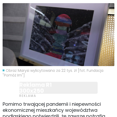
Obraz Marysi wylicytowano za 22 tys. zł [fot. Fundacja
"Pomóż Im"]
Reklama R1
300x250
Pomimo trwającej pandemii i niepewności
ekonomicznej mieszkańcy województwa
podlaskiego potwierdzili, że zawsze potrafią