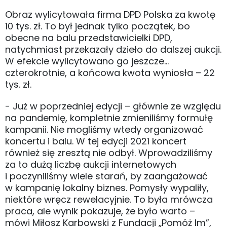
Obraz wylicytowała firma DPD Polska za kwotę
10 tys. zł. To był jednak tylko początek, bo
obecne na balu przedstawicielki DPD,
natychmiast przekazały dzieło do dalszej aukcji.
W efekcie wylicytowano go jeszcze…
czterokrotnie, a końcowa kwota wyniosła – 22
tys. zł.
- Już w poprzedniej edycji – głównie ze względu
na pandemię, kompletnie zmieniliśmy formułę
kampanii. Nie mogliśmy wtedy organizować
koncertu i balu. W tej edycji 2021 koncert
również się zresztą nie odbył. Wprowadziliśmy
za to dużą liczbę aukcji internetowych
i poczyniliśmy wiele starań, by zaangażować
w kampanię lokalny biznes. Pomysły wypaliły,
niektóre wręcz rewelacyjnie. To była mrówcza
praca, ale wynik pokazuje, że było warto –
mówi Miłosz Karbowski z Fundacji „Pomóż Im”,