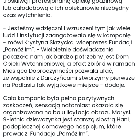
troskliwą i profesjonalną opiekę godzinową
lub całodobową a ich opiekunowie niezbędny
czas wytchnienia.
- Jesteśmy wdzięczni i wzruszeni tym jak wiele
ludzi i instytucji zaangażowało się w kampanię
- mówi Krystyna Skrzycka, wiceprezes Fundacji
„Pomóż Im”. - Wieloletnie doświadczenie
pokazało nam jak bardzo potrzebny jest Dom
Opieki Wytchnieniowej, a efekt zbiórki w ramach
Miesiąca Dobroczynności pozwala ufać,
że wspólnie z Darczyńcami stworzymy pierwsze
na Podlasiu tak wyjątkowe miejsce - dodaje.
Cała kampania była pełna pozytywnych
zaskoczeń, sensacją natomiast okazała się
organizowana na balu licytacja obrazu Marysi.
9-letnia dziewczynka jest starszą siostrą Hani,
podopiecznej domowego hospicjum, które
prowadzi Fundacja „Pomóż Im”.