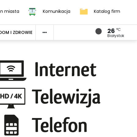
an miasta
Komunikacja
Katalog firm
26
°C
DOM I ZDROWIE
Białystok