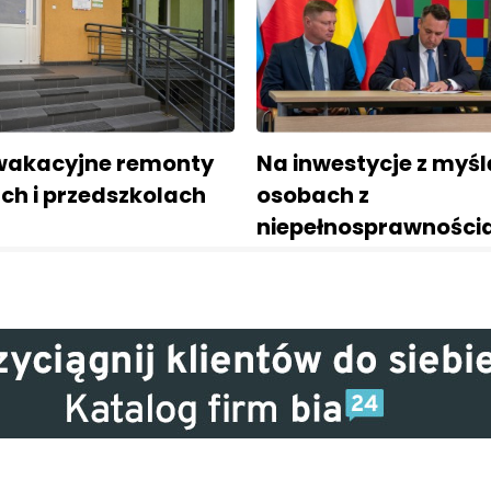
wakacyjne remonty
Na inwestycje z myśl
ch i przedszkolach
osobach z
niepełnosprawności