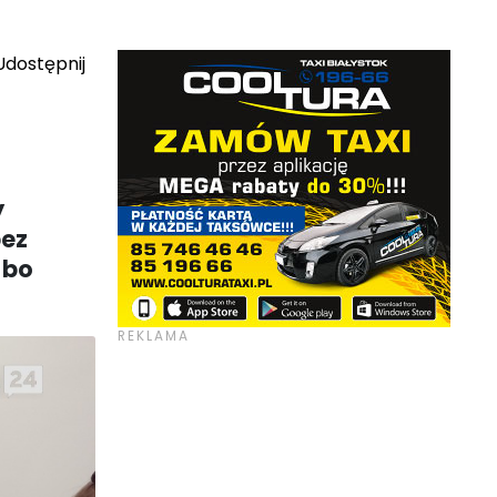
dostępnij
y
bez
 bo