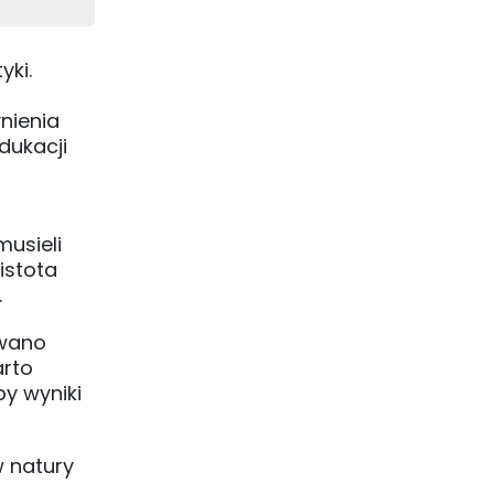
yki.
nienia
dukacji
musieli
istota
.
owano
arto
by wyniki
w natury