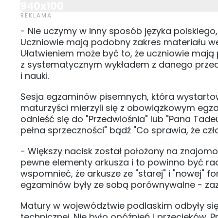
940x100
- Nie uczymy w inny sposób języka polskiego,
Uczniowie mają podobny zakres materiału we
Ułatwieniem może być to, że uczniowie mają p
z systematycznym wykładem z danego przedmi
i nauki.
Sesja egzaminów pisemnych, która wystartow
maturzyści mierzyli się z obowiązkowym egzam
odnieść się do "Przedwiośnia" lub "Pana Tadeu
pełna sprzeczności" bądź "Co sprawia, że czł
- Większy nacisk został położony na znajomosć 
pewne elementy arkusza i to powinno być rac
wspomnieć, że arkusze ze "starej" i "nowej" f
egzaminów były ze sobą porównywalne - zazn
Matury w województwie podlaskim odbyły się d
technicznej. Nie było opóźnień i przecieków. P