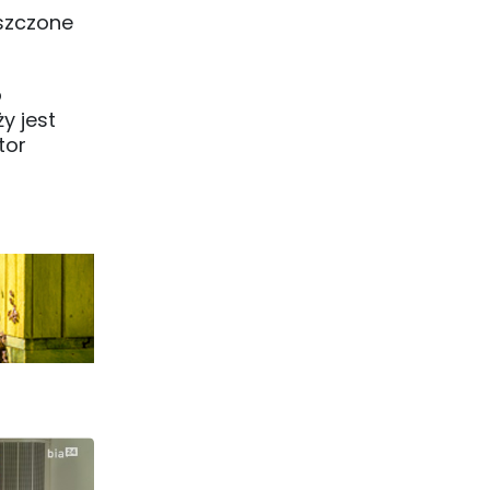
eszczone
o
y jest
tor