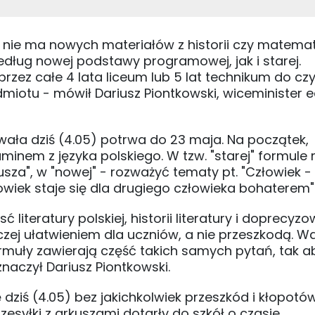
 nie ma nowych materiałów z historii czy matemat
dług nowej podstawy programowej, jak i starej.
rzez całe 4 lata liceum lub 5 lat technikum do czy
otu - mówił Dariusz Piontkowski, wiceminister e
ała dziś (4.05) potrwa do 23 maja. Na początek,
inem z języka polskiego. W tzw. "starej" formule 
sza", w "nowej" - rozważyć tematy pt. "Człowiek - 
owiek staje się dla drugiego człowieka bohaterem"
literatury polskiej, historii literatury i doprecyz
zej ułatwieniem dla uczniów, a nie przeszkodą. W
ormuły zawierają część takich samych pytań, tak a
aczył Dariusz Piontkowski.
ziś (4.05) bez jakichkolwiek przeszkód i kłopotó
rzesyłki z arkuszami dotarły do szkół o czasie