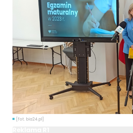
[fot. bia24.pl]
Reklama R1