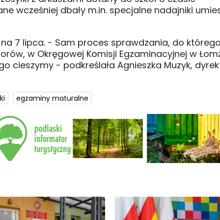
wane wcześniej dbały m.in. specjalne nadajniki umi
na 7 lipca. - Sam proces sprawdzania, do któreg
orów, w Okręgowej Komisji Egzaminacyjnej w Łomż
ego cieszymy - podkreślała Agnieszka Muzyk, dyrek
ki
egzaminy maturalne