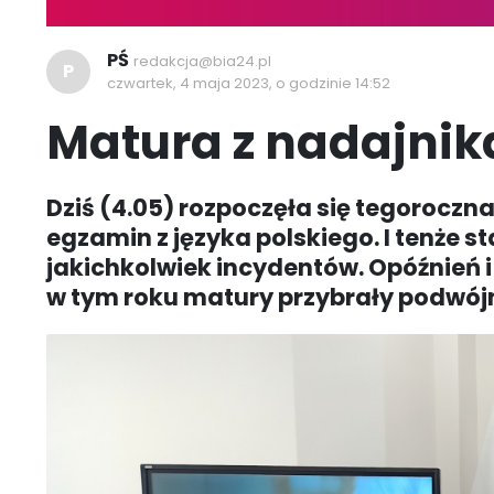
PŚ
redakcja@bia24.pl
P
czwartek, 4 maja 2023, o godzinie 14:52
Matura z nadajnik
Dziś (4.05) rozpoczęła się tegoroczn
egzamin z języka polskiego. I tenże 
jakichkolwiek incydentów. Opóźnień i 
w tym roku matury przybrały podwój