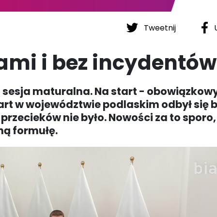
Tweetnij
U
ami i bez incydentów
a sesja maturalna. Na start - obowiązkow
start w województwie podlaskim odbył się 
przecieków nie było. Nowości za to sporo,
ną formułę.