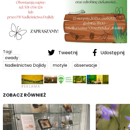
Tagi:
Tweetnij
Udostępnij
owady
Nadleśnictwo Dojlidy
motyle
obserwacje
ZOBACZ RÓWNIEŻ