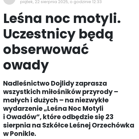
piątek, 22 sierpnia 2025, o godzinie 12:33
Leśna noc motyli.
Uczestnicy będą
obserwować
owady
Nadleśnictwo Dojlidy zaprasza
wszystkich miłośników przyrody –
małych i dużych – na niezwykłe
wydarzenie „Leśna Noc Motyli
i Owadów”, które odbędzie się 23
sierpnia na Szkółce Leśnej Orzechówka
w Ponikle.