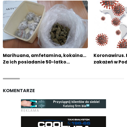
Marihuana, amfetamina, kokaina...
Koronawirus. 
Za ich posiadanie 50-latko…
zakażeń w Pod
KOMENTARZE