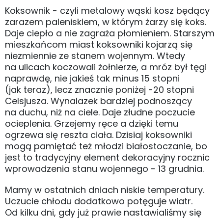
Koksownik - czyli metalowy wąski kosz będący
zarazem paleniskiem, w którym żarzy się koks.
Daje ciepło a nie zagraża płomieniem. Starszym
mieszkańcom miast koksowniki kojarzą się
niezmiennie ze stanem wojennym. Wtedy
na ulicach koczowali żołnierze, a mróz był tęgi
naprawdę, nie jakieś tak minus 15 stopni
(jak teraz), lecz znacznie poniżej -20 stopni
Celsjusza. Wynalazek bardziej podnoszący
na duchu, niż na ciele. Daje złudne poczucie
ocieplenia. Grzejemy ręce a dzięki temu
ogrzewa się reszta ciała. Dzisiaj koksowniki
mogą pamiętać też młodzi białostoczanie, bo
jest to tradycyjny element dekoracyjny rocznic
wprowadzenia stanu wojennego - 13 grudnia.
Mamy w ostatnich dniach niskie temperatury.
Uczucie chłodu dodatkowo potęguje wiatr.
Od kilku dni, gdy już prawie nastawialiśmy się