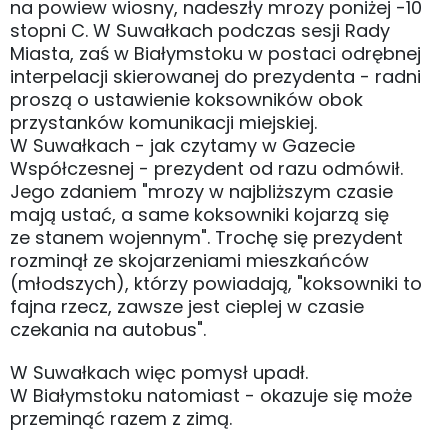
na powiew wiosny, nadeszły mrozy poniżej -10
stopni C. W Suwałkach podczas sesji Rady
Miasta, zaś w Białymstoku w postaci odrębnej
interpelacji skierowanej do prezydenta - radni
proszą o ustawienie koksowników obok
przystanków komunikacji miejskiej.
W Suwałkach - jak czytamy w Gazecie
Współczesnej - prezydent od razu odmówił.
Jego zdaniem "mrozy w najbliższym czasie
mają ustać, a same koksowniki kojarzą się
ze stanem wojennym". Trochę się prezydent
rozminął ze skojarzeniami mieszkańców
(młodszych), którzy powiadają, "koksowniki to
fajna rzecz, zawsze jest cieplej w czasie
czekania na autobus".
W Suwałkach więc pomysł upadł.
W Białymstoku natomiast - okazuje się może
przeminąć razem z zimą.