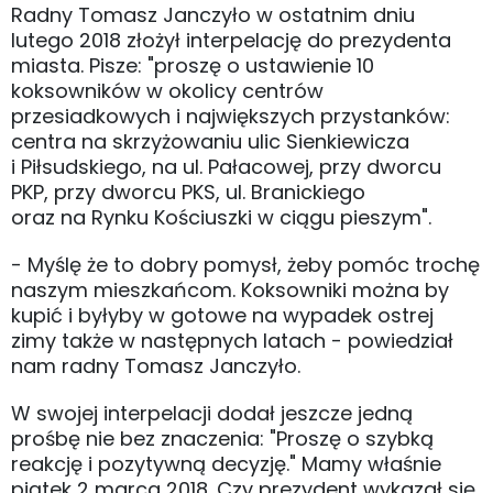
Radny Tomasz Janczyło w ostatnim dniu
lutego 2018 złożył interpelację do prezydenta
miasta. Pisze: "proszę o ustawienie 10
koksowników w okolicy centrów
przesiadkowych i największych przystanków:
centra na skrzyżowaniu ulic Sienkiewicza
i Piłsudskiego, na ul. Pałacowej, przy dworcu
PKP, przy dworcu PKS, ul. Branickiego
oraz na Rynku Kościuszki w ciągu pieszym".
- Myślę że to dobry pomysł, żeby pomóc trochę
naszym mieszkańcom. Koksowniki można by
kupić i byłyby w gotowe na wypadek ostrej
zimy także w następnych latach - powiedział
nam radny Tomasz Janczyło.
W swojej interpelacji dodał jeszcze jedną
prośbę nie bez znaczenia: "Proszę o szybką
reakcję i pozytywną decyzję." Mamy właśnie
piątek 2 marca 2018. Czy prezydent wykazał się