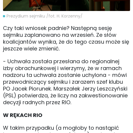
Prezydium sejmiku /fot. H. Korzenny/
Czy taki wniosek padnie? Następną sesję
sejmiku zaplanowano na wrzesień. Ze słów
koalicjantów wynika, że do tego czasu może się
jeszcze wiele zmienić.
- Uchwała została przesłana do regionalnej
izby obrachunkowej i wierzymy, że w ramach
nadzoru ta uchwała zostanie uchylona - mówi
przewodniczący sejmiku i zarazem szef klubu
PO Jacek Piorunek. Marszałek Jerzy Leszczyński
(PSL) potwierdza, że liczy na zakwestionowanie
decyzji radnych przez RIO.
W RĘKACH RIO
W takim przypadku (a mogłoby to nastąpić