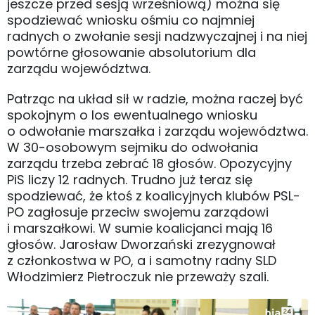
jeszcze przed sesją wrześniową) można się
spodziewać wniosku ośmiu co najmniej
radnych o zwołanie sesji nadzwyczajnej i na niej
powtórne głosowanie absolutorium dla
zarządu województwa.
Patrząc na układ sił w radzie, można raczej być
spokojnym o los ewentualnego wniosku
o odwołanie marszałka i zarządu województwa.
W 30-osobowym sejmiku do odwołania
zarządu trzeba zebrać 18 głosów. Opozycyjny
PiS liczy 12 radnych. Trudno już teraz się
spodziewać, że ktoś z koalicyjnych klubów PSL-
PO zagłosuje przeciw swojemu zarządowi
i marszałkowi. W sumie koalicjanci mają 16
głosów. Jarosław Dworzański zrezygnował
z członkostwa w PO, a i samotny radny SLD
Włodzimierz Pietroczuk nie przeważy szali.