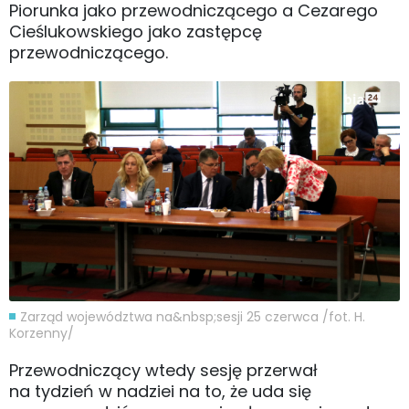
Piorunka jako przewodniczącego a Cezarego
Cieślukowskiego jako zastępcę
przewodniczącego.
Zarząd województwa na&nbsp;sesji 25 czerwca /fot. H.
Korzenny/
Przewodniczący wtedy sesję przerwał
na tydzień w nadziei na to, że uda się