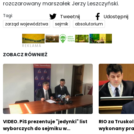
rozczarowany marszałek Jerzy Leszczyński.
Tagi:
Tweetnij
Udostępnij
zarząd województwa
sejmik
absolutorium
ZOBACZ RÓWNIEŻ
VIDEO. PiS prezentuje "jedynki" list
RIO za Trusko
wyborczych do sejmiku w…
wykonany pr