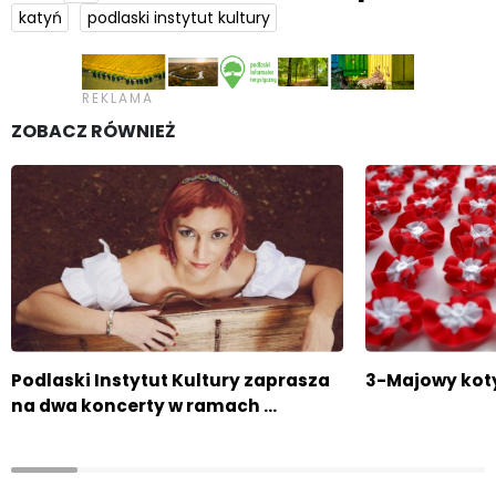
katyń
podlaski instytut kultury
ZOBACZ RÓWNIEŻ
Podlaski Instytut Kultury zaprasza
3-Majowy koty
na dwa koncerty w ramach …