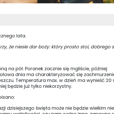
cznego lata.
rzy, że niesie dar boży: który prosto stoi, dobrego s
na pół. Poranek zacznie się mgliście, później
a połowa dnia ma charakteryzować się zachmurzen
zczu. Temperatura max. w dzień ma wynieść 20 st
ej będzie już tylko niekorzystny.
pisano:
azji dzisiejszego święta może nie będzie wielkim n
k mamy wątpliwości, czy nam wolno inną, zapewne d