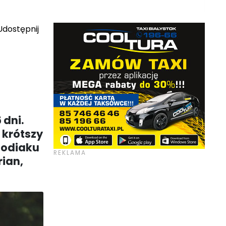
dostępnij
 dni.
e krótszy
 zodiaku
rian,