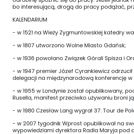
bo interesującą, drogą do pracy podążać, pr
KALENDARIUM
- w 1521 na Wieży Zygmuntowskiej katedry w
- w 1807 utworzono Wolne Miasto Gdańsk;
- w 1936 powołano Związek Górali Spisza i Or
- w 1947 premier Józef Cyrankiewicz odrzucił
delegacji na międzynarodową konferencję w P
- w 1955 w Londynie został opublikowany, pod
Rusella, manifest przeciwko używaniu broni j
- w 1980 Czesław Lang wygrał 37. Tour de Pol
- w 2007 tygodnik Wprost opublikował na swej
wypowiedziami dyrektora Radia Maryja pod a