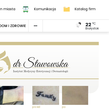
an miasta
Komunikacja
Katalog firm
22
°C
DOM I ZDROWIE
Białystok