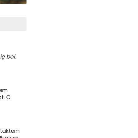
ię boi
.
iem
. C.
ietaktem
łuższą,