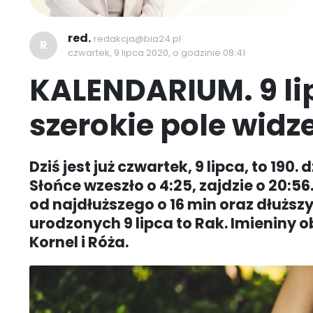
red.
redakcja@bia24.pl
R
czwartek, 9 lipca 2020, o godzinie 08:41
KALENDARIUM. 9 li
szerokie pole widz
Dziś jest już czwartek, 9 lipca, to 190
Słońce wzeszło o 4:25, zajdzie o 20:56.
od najdłuższego o 16 min oraz dłuższy
urodzonych 9 lipca to Rak. Imieniny 
Kornel i Róża.