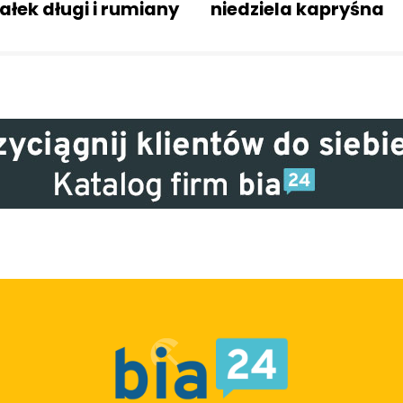
ałek długi i rumiany
niedziela kapryśna