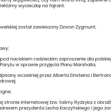
zełóżmy wycieczkę na fajrant.
awelskiej został zawieszony Dzwon Zygmunt;
awy;
 pod naciskiem radzieckim zaproszenie dla polskie
aryżu w sprawie przyjęcia Planu Marshalla;
pisany wcześniej przez Alberta Einsteina i Bertran
ądrowej;
ogne;
 stronie internetowej tzw. taśmy Rydzyka z obraź
dresem prezydenta Lecha Kaczyńskiego i jego żon