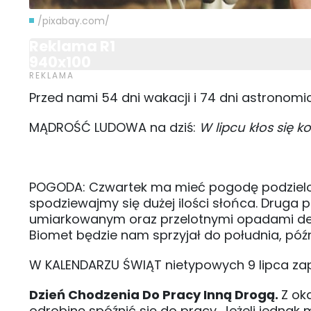
/pixabay.com/
Reklama R1
940x100
Przed nami 54 dni wakacji i 74 dni astronomi
MĄDROŚĆ LUDOWA na dziś:
W lipcu kłos się ko
POGODA: Czwartek ma mieć pogodę podzieloną 
spodziewajmy się dużej ilości słońca. Drug
umiarkowanym oraz przelotnymi opadami des
Biomet będzie nam sprzyjał do południa, późni
W KALENDARZU ŚWIĄT nietypowych 9 lipca za
Dzień Chodzenia Do Pracy Inną Drogą.
Z ok
odrobinę spóźnić się do pracy. Jeżeli jedna