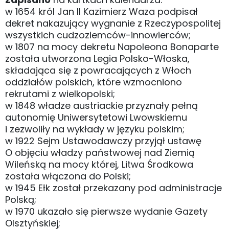
w 1654 król Jan II Kazimierz Waza podpisał
dekret nakazujący wygnanie z Rzeczypospolitej
wszystkich cudzoziemców-innowierców;
w 1807 na mocy dekretu Napoleona Bonaparte
została utworzona Legia Polsko-Włoska,
składająca się z powracających z Włoch
oddziałów polskich, które wzmocniono
rekrutami z wielkopolski;
w 1848 władze austriackie przyznały pełną
autonomię Uniwersytetowi Lwowskiemu
i zezwoliły na wykłady w języku polskim;
w 1922 Sejm Ustawodawczy przyjął ustawę
O objęciu władzy państwowej nad Ziemią
Wileńską na mocy której, Litwa Środkowa
została włączona do Polski;
w 1945 Ełk został przekazany pod administracje
Polską;
w 1970 ukazało się pierwsze wydanie Gazety
Olsztyńskiej;