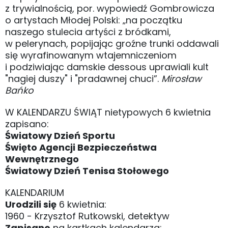
z trywialnością, por. wypowiedź Gombrowicza
o artystach Młodej Polski: „na początku
naszego stulecia artyści z bródkami,
w pelerynach, popijając groźne trunki oddawali
się wyrafinowanym wtajemniczeniom
i podziwiając damskie dessous uprawiali kult
"nagiej duszy" i "pradawnej chuci”.
Mirosław
Bańko
W KALENDARZU ŚWIĄT nietypowych 6 kwietnia
zapisano:
Światowy Dzień Sportu
Święto Agencji Bezpieczeństwa
Wewnętrznego
Światowy Dzień Tenisa Stołowego
KALENDARIUM
Urodzili się
6 kwietnia:
1960 - Krzysztof Rutkowski, detektyw
Zapisano
na kartkach kalendarza: