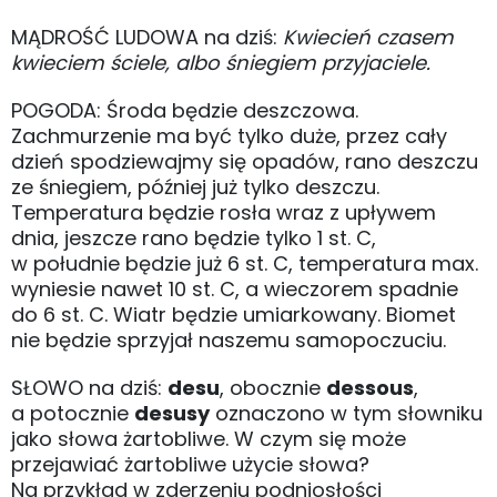
MĄDROŚĆ LUDOWA na dziś:
Kwiecień czasem
kwieciem ściele, albo śniegiem przyjaciele.
POGODA: Środa będzie deszczowa.
Zachmurzenie ma być tylko duże, przez cały
dzień spodziewajmy się opadów, rano deszczu
ze śniegiem, później już tylko deszczu.
Temperatura będzie rosła wraz z upływem
dnia, jeszcze rano będzie tylko 1 st. C,
w południe będzie już 6 st. C, temperatura max.
wyniesie nawet 10 st. C, a wieczorem spadnie
do 6 st. C. Wiatr będzie umiarkowany. Biomet
nie będzie sprzyjał naszemu samopoczuciu.
SŁOWO na dziś:
desu
, obocznie
dessous
,
a potocznie
desusy
oznaczono w tym słowniku
jako słowa żartobliwe. W czym się może
przejawiać żartobliwe użycie słowa?
Na przykład w zderzeniu podniosłości