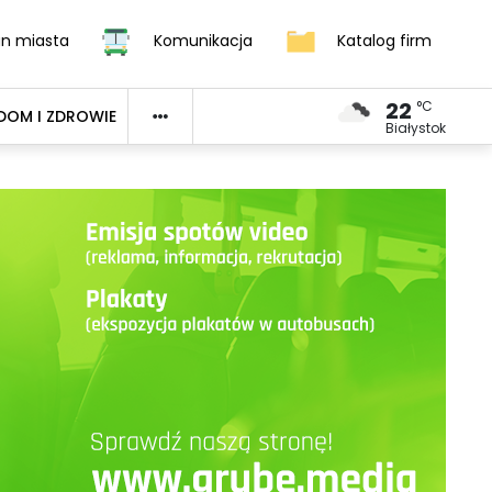
an miasta
Komunikacja
Katalog firm
22
°C
DOM I ZDROWIE
Białystok