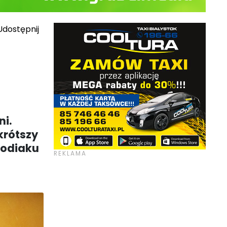
dostępnij
ni.
 krótszy
 zodiaku