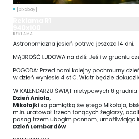
[pixabay]
Reklama R1
940x100
Astronomiczna jesień potrwa jeszcze 14 dni.
MĄDROŚĆ LUDOWA na dziś: Jeśli w grudniu cz
POGODA: Przed nami kolejny pochmurny dzień
w dzień wyniesie 4 st.C. Wiatr będzie dokucz
W KALENDARZU ŚWIĄT nietypowych 6 grudnia
Dzień Anioła,
Mikołajki
są pamiątką świętego Mikołaja, bis
m.in. uratował trzech tonących żeglarzy, ocal
posag trzem ubogim pannom, umożliwiając i
Dzień Lombardów