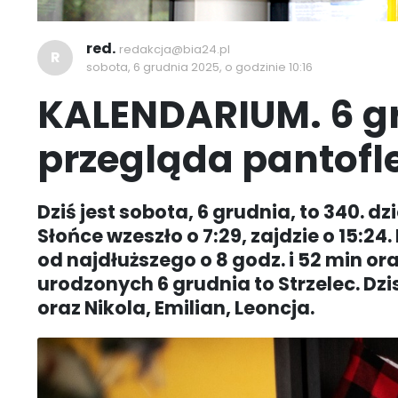
red.
redakcja@bia24.pl
R
sobota, 6 grudnia 2025, o godzinie 10:16
KALENDARIUM. 6 gr
przegląda pantofl
Dziś jest sobota, 6 grudnia, to 340. d
Słońce wzeszło o 7:29, zajdzie o 15:24.
od najdłuższego o 8 godz. i 52 min or
urodzonych 6 grudnia to Strzelec. Dzis
oraz Nikola, Emilian, Leoncja.