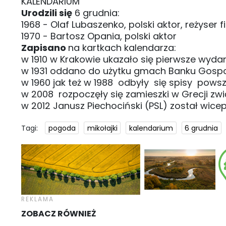
KALENDARIUM
Urodzili się
6 grudnia:
1968 - Olaf Lubaszenko, polski aktor, reżyser 
1970 - Bartosz Opania, polski aktor
Zapisano
na kartkach kalendarza:
w 1910 w Krakowie ukazało się pierwsze wydan
w 1931 oddano do użytku gmach Banku Gosp
w 1960 jak też w 1988 odbyły się spisy pows
w 2008 rozpoczęły się zamieszki w Grecji zw
w 2012 Janusz Piechociński (PSL) został wic
Tagi:
pogoda
mikołajki
kalendarium
6 grudnia
ZOBACZ RÓWNIEŻ