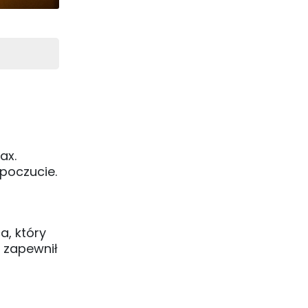
ax.
opoczucie.
a, który
t zapewnił