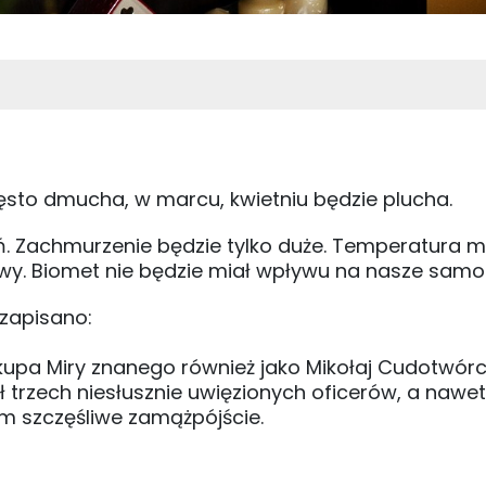
ęsto dmucha, w marcu, kwietniu będzie plucha.
. Zachmurzenie będzie tylko duże. Temperatura m
liwy. Biomet nie będzie miał wpływu na nasze sam
 zapisano:
kupa Miry znanego również jako Mikołaj Cudotwórc
ił trzech niesłusznie uwięzionych oficerów, a nawe
m szczęśliwe zamążpójście.