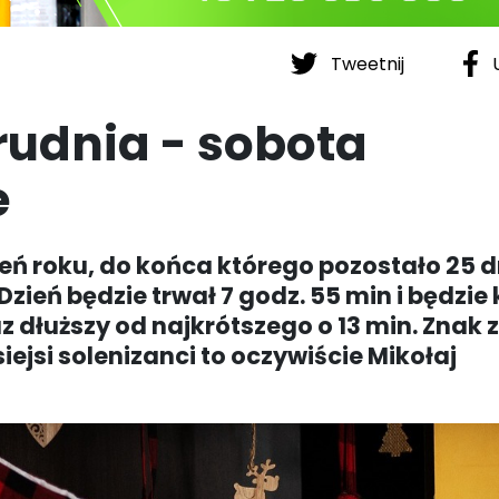
Tweetnij
U
udnia - sobota
e
zień roku, do końca którego pozostało 25 d
 Dzień będzie trwał 7 godz. 55 min i będzie
az dłuższy od najkrótszego o 13 min. Znak
iejsi solenizanci to oczywiście Mikołaj