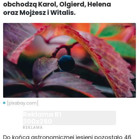
obchodzą Karol, Olgierd, Helena
oraz Mojżesz i Witalis.
[pixabay.com]
Reklama R1
300x250
Do końca astronomicznej jesieni pozostało 46