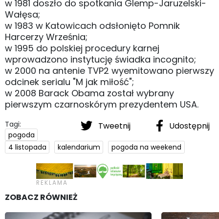
w 1981 doszło do spotkania Glemp-Jaruzelski-
Wałęsa;
w 1983 w Katowicach odsłonięto Pomnik
Harcerzy Września;
w 1995 do polskiej procedury karnej
wprowadzono instytucję świadka incognito;
w 2000 na antenie TVP2 wyemitowano pierwszy
odcinek serialu "M jak miłość";
w 2008 Barack Obama został wybrany
pierwszym czarnoskórym prezydentem USA.
Tagi:
Tweetnij
Udostępnij
pogoda
4 listopada
kalendarium
pogoda na weekend
ZOBACZ RÓWNIEŻ