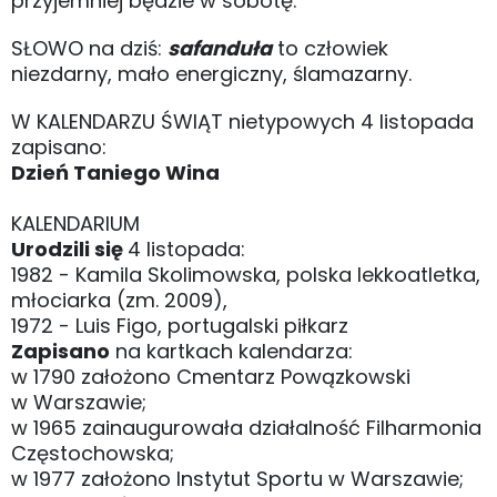
przyjemniej będzie w sobotę.
SŁOWO na dziś:
safanduła
to człowiek
niezdarny, mało energiczny, ślamazarny.
W KALENDARZU ŚWIĄT nietypowych 4 listopada
zapisano:
Dzień Taniego Wina
KALENDARIUM
Urodzili się
4 listopada:
1982 - Kamila Skolimowska, polska lekkoatletka,
młociarka (zm. 2009),
1972 - Luis Figo, portugalski piłkarz
Zapisano
na kartkach kalendarza:
w 1790 założono Cmentarz Powązkowski
w Warszawie;
w 1965 zainaugurowała działalność Filharmonia
Częstochowska;
w 1977 założono Instytut Sportu w Warszawie;