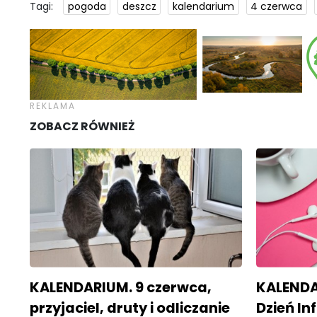
Tagi:
pogoda
deszcz
kalendarium
4 czerwca
ZOBACZ RÓWNIEŻ
KALENDARIUM. 9 czerwca,
KALENDA
przyjaciel, druty i odliczanie
Dzień I