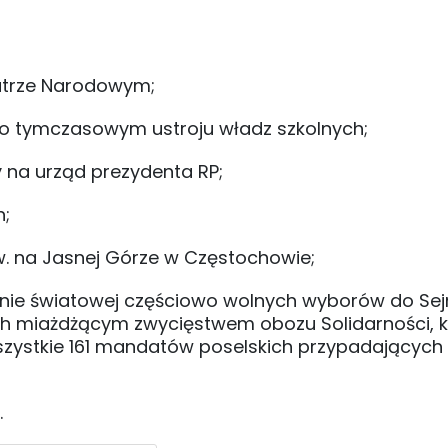
eatrze Narodowym;
 o tymczasowym ustroju władz szkolnych;
y na urząd prezydenta RP;
h;
św. na Jasnej Górze w Częstochowie;
 wojnie światowej częściowo wolnych wyborów do Se
ch miażdżącym zwycięstwem obozu Solidarności, k
szystkie 161 mandatów poselskich przypadających
.