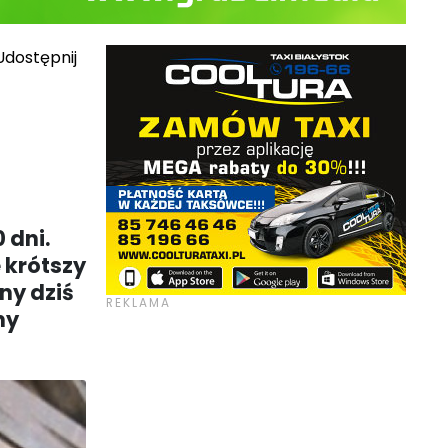
dostępnij
 dni.
e krótszy
ny dziś
ny