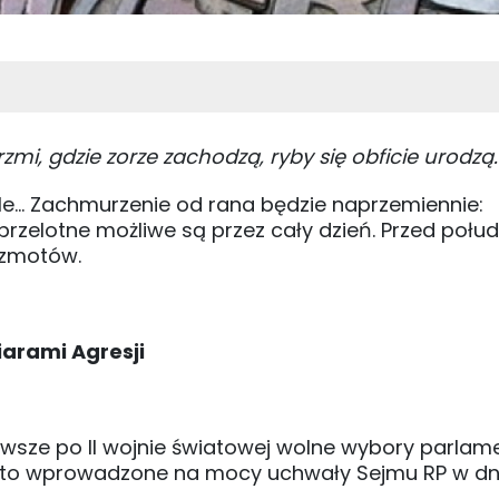
mi, gdzie zorze zachodzą, ryby się obficie urodzą.
le... Zachmurzenie od rana będzie naprzemiennie:
rzelotne możliwe są przez cały dzień. Przed połu
grzmotów.
iarami Agresji
wsze po II wojnie światowej wolne wybory parlam
święto wprowadzone na mocy uchwały Sejmu RP w dn