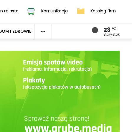
an miasta
Komunikacja
Katalog firm
23
°C
DOM I ZDROWIE
Białystok