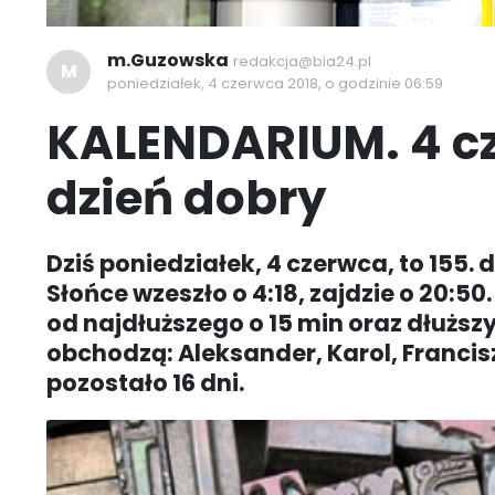
m.Guzowska
redakcja@bia24.pl
M
poniedziałek, 4 czerwca 2018, o godzinie 06:59
KALENDARIUM. 4 c
dzień dobry
Dziś poniedziałek, 4 czerwca, to 155. 
Słońce wzeszło o 4:18, zajdzie o 20:50.
od najdłuższego o 15 min oraz dłuższy 
obchodzą: Aleksander, Karol, Francis
pozostało 16 dni.