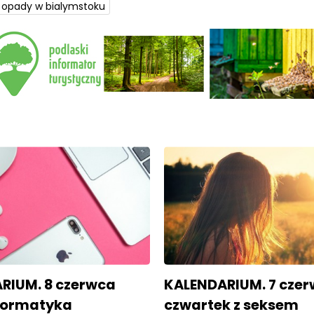
opady w bialymstoku
RIUM. 8 czerwca
KALENDARIUM. 7 czer
nformatyka
czwartek z seksem