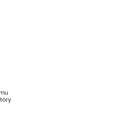
jmu
tóry