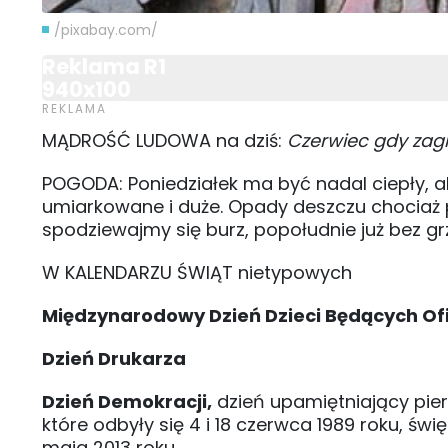
/pixabay.com/
Reklama R1
940x100
MĄDROŚĆ LUDOWA na dziś:
Czerwiec gdy zagrz
POGODA: Poniedziałek ma być nadal ciepły, a
umiarkowane i duże. Opady deszczu chociaż p
spodziewajmy się burz, popołudnie już bez 
W KALENDARZU ŚWIĄT nietypowych
Międzynarodowy Dzień Dzieci Będących Of
Dzień Drukarza
Dzień Demokracji,
dzień upamiętniający pier
które odbyły się 4 i 18 czerwca 1989 roku, 
maja 2013 roku.