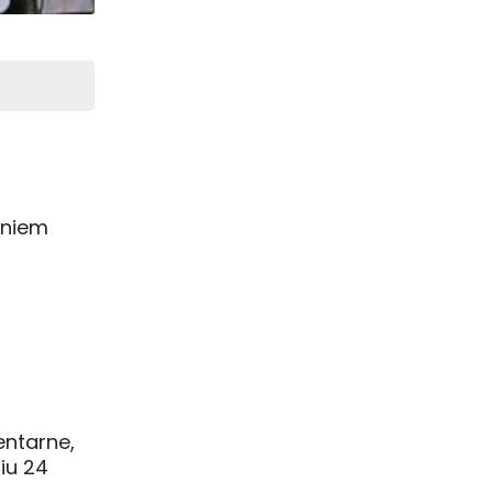
dniem
entarne,
iu 24