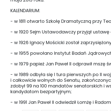
KALENDARIUM:
- w 1811 otwarto Szkołę Dramatyczną przy T
- w 1920 Sejm Ustawodawczy przyjął ustawę
- w 1926 Ignacy Mościcki został zaprzysiężon
- w 1955 powołano Instytut Badań Jądrowyc
- w 1979 papież Jan Paweł II odprawił mszę 
- w 1989 odbyła się I tura pierwszych po II
i całkowicie wolnych do Senatu, zakończony
zdobył 99 na 100 mandatów senatorskich i w
kandydatom bezpartyjnym;
- w 1991 Jan Paweł II odwiedził Łomżę i Radom