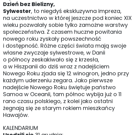
Dzień bez Bielizny,
Sylwester
, to niegdyś ekskluzywna impreza,
na uczestnictwo w której jeszcze pod koniec XIX
wieku pozwalały sobie tylko zamożne warstwy
społeczeństwa. Z czasem huczne powitania
nowego roku zyskały powszechność
i dostępność. Różne części świata mają swoje
własne zwyczaje sylwestrowe, w Danii
o północy zeskakiwało się z krzesła,
a w Hiszpanii do dziś wraz z nadejściem
Nowego Roku zjada się 12 winogron, jedno przy
każdym uderzeniu zegara. Jako pierwsze
nadejście Nowego Roku świętuje państwo
Samoa w Oceanii, tam północ wybija już o 11
rano czasu polskiego, z kolei jako ostatni
żegnają się ze starym rokiem mieszkańcy
Hawajów.
KALENDARIUM
Urodzili się
31 grudnia: