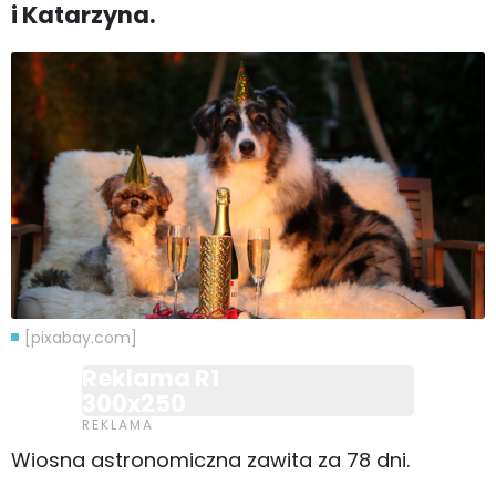
i Katarzyna.
[pixabay.com]
Reklama R1
300x250
Wiosna astronomiczna zawita za 78 dni.