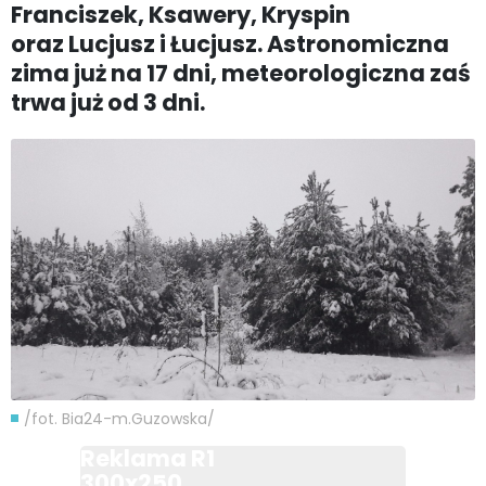
Franciszek, Ksawery, Kryspin
oraz Lucjusz i Łucjusz. Astronomiczna
zima już na 17 dni, meteorologiczna zaś
trwa już od 3 dni.
/fot. Bia24-m.Guzowska/
Reklama R1
300x250