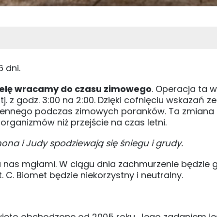
6 dni.
zielę wracamy do czasu zimowego
. Operacja ta
. z godz. 3:00 na 2:00. Dzięki cofnięciu wskazań 
e cennego podczas zimowych poranków. Ta zmiana
organizmów niż przejście na czas letni.
na i Judy spodziewają się śniegu i grudy.
 nas mgłami. W ciągu dnia zachmurzenie będzie 
C. Biomet będzie niekorzystny i neutralny.
ięto obchodzone od 2005 roku. Jego zadaniem je