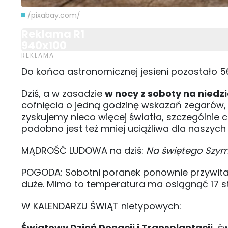
/pixabay.com/
Reklama R1
940x100
Do końca astronomicznej jesieni pozostało 5
Dziś, a w zasadzie
w nocy z soboty na nied
cofnięcia o jedną godzinę wskazań zegarów, tj
zyskujemy nieco więcej światła, szczególni
podobno jest też mniej uciążliwa dla naszych 
MĄDROŚĆ LUDOWA na dziś:
Na świętego Szymo
POGODA: Sobotni poranek ponownie przywita
duże. Mimo to temperatura ma osiągnąć 17 st. 
W KALENDARZU ŚWIĄT nietypowych:
Światowy Dzień Donacji i Transplantacji,
św