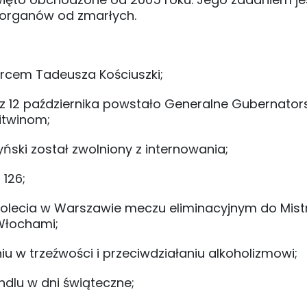
 organów od zmarłych.
ercem Tadeusza Kościuszki;
a z 12 października powstało Generalne Gubernator
itwinom;
ński został zwolniony z internowania;
 126;
ciolecia w Warszawie meczu eliminacyjnym do Mis
Włochami;
u w trzeźwości i przeciwdziałaniu alkoholizmowi;
ndlu w dni świąteczne;