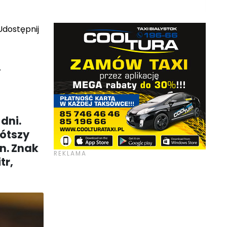
dostępnij
,
dni.
rótszy
in. Znak
tr,