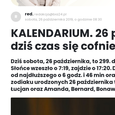
red.
redakcja@bia24.pl
R
sobota, 26 października 2019, o godzinie 08:30
KALENDARIUM. 26 p
dziś czas się cofni
Dziś sobota, 26 października, to 299. 
Słońce wzeszło o 7:19, zajdzie o 17:20. 
od najdłuższego o 6 godz. i 46 min ora
zodiaku urodzonych 26 października t
Łucjan oraz Amanda, Bernard, Bonawe