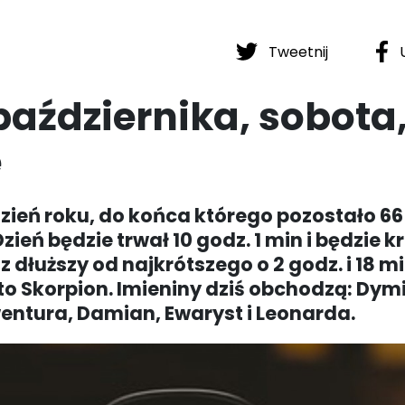
Tweetnij
U
aździernika, sobota
e
dzień roku, do końca którego pozostało 66 
Dzień będzie trwał 10 godz. 1 min i będzie k
z dłuższy od najkrótszego o 2 godz. i 18 m
o Skorpion. Imieniny dziś obchodzą: Dymi
ntura, Damian, Ewaryst i Leonarda.