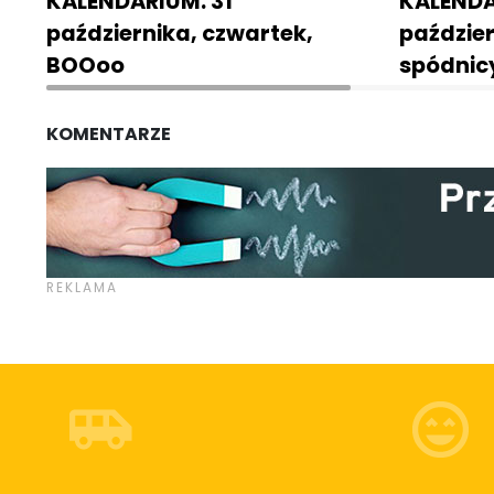
KALENDARIUM. 31
KALENDA
października, czwartek,
paździer
BOOoo
spódnic
KOMENTARZE