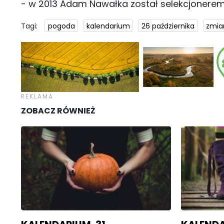
- w 2013 Adam Nawałka został selekcjonerem r
Tagi:
pogoda
kalendarium
26 października
zmia
ZOBACZ RÓWNIEŻ