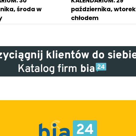
RIUM. 30
KALENDARIUM. 29
nika, środa w
października, wtorek
y
chłodem