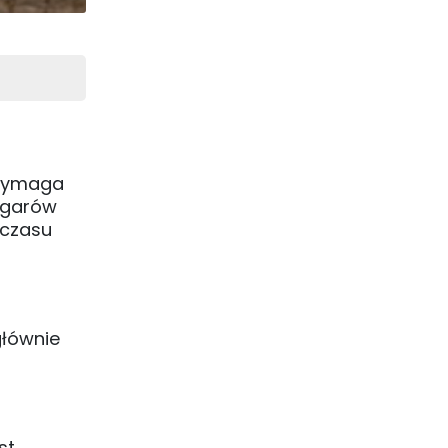
 wymaga
zegarów
 czasu
głównie
st