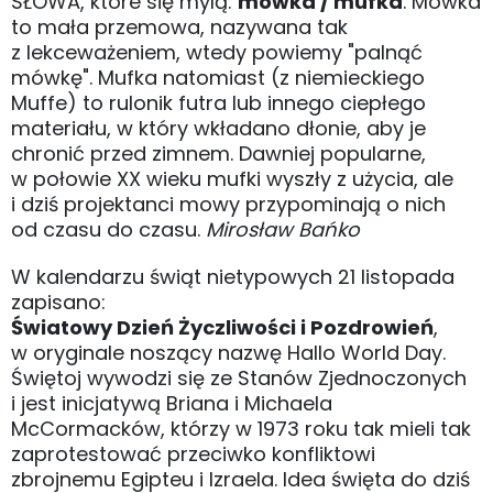
SŁOWA, które się mylą:
mówka / mufka
. Mówka
to mała przemowa, nazywana tak
z lekceważeniem, wtedy powiemy "palnąć
mówkę". Mufka natomiast (z niemieckiego
Muffe) to rulonik futra lub innego ciepłego
materiału, w który wkładano dłonie, aby je
chronić przed zimnem. Dawniej popularne,
w połowie XX wieku mufki wyszły z użycia, ale
i dziś projektanci mowy przypominają o nich
od czasu do czasu.
Mirosław Bańko
W kalendarzu świąt nietypowych 21 listopada
zapisano:
Światowy Dzień Życzliwości i Pozdrowień
,
w oryginale noszący nazwę Hallo World Day.
Świętoj wywodzi się ze Stanów Zjednoczonych
i jest inicjatywą Briana i Michaela
McCormacków, którzy w 1973 roku tak mieli tak
zaprotestować przeciwko konfliktowi
zbrojnemu Egipteu i Izraela. Idea święta do dziś