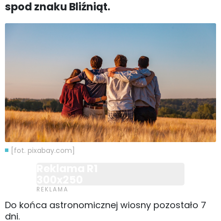
spod znaku Bliźniąt.
[fot. pixabay.com]
Reklama R1
300x250
Do końca astronomicznej wiosny pozostało 7
dni.