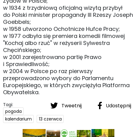
Żydów w Polsce;
w 1934 z trzydniową oficjalną wizytą przybył
do Polski minister propagandy III Rzeszy Joseph
Goebbels;
w 1958 utworzono Ochotnicze Hufce Pracy;
w 1977 odbyła się premiera komedii filmowej
"Kochaj albo rzuć" w reżyserii Sylwestra
Chęcińskiego;
w 2001 zarejestrowano partię Prawo
i Sprawiedliwość;
w 2004 w Polsce po raz pierwszy
przeprowadzono wybory do Parlamentu
Europejskiego, w których zwyciężyła Platforma
Obywatelska.
Tagi:
Tweetnij
Udostępnij
pogoda
kalendarium
13 czerwca