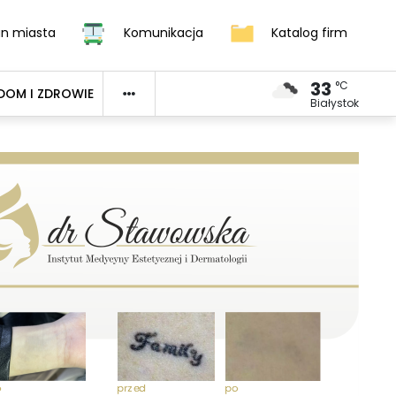
an miasta
Komunikacja
Katalog firm
33
°C
DOM I ZDROWIE
Białystok