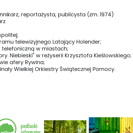
nnikarz, reportażysta, publicysta (zm. 1974)
arz
politej;
ramu telewizyjnego Latający Holender;
 telefoniczną w miastach;
ry. Niebieski" w reżyserii Krzysztofa Kieślowskiego;
ie afery Rywina;
. Finały Wielkiej Orkiestry Świątecznej Pomocy.