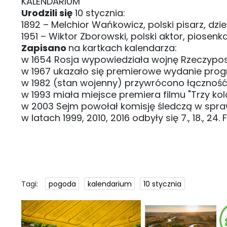
KALENDARIUM
Urodzili się
10 stycznia:
1892 – Melchior Wańkowicz, polski pisarz, dzie
1951 – Wiktor Zborowski, polski aktor, piosenk
Zapisano
na kartkach kalendarza:
w 1654 Rosja wypowiedziała wojnę Rzeczypos
w 1967 ukazało się premierowe wydanie prog
w 1982 (stan wojenny) przywrócono łączność
w 1993 miała miejsce premiera filmu "Trzy kolo
w 2003 Sejm powołał komisję śledczą w spraw
w latach 1999, 2010, 2016 odbyły się 7., 18., 24
Tagi:
pogoda
kalendarium
10 stycznia