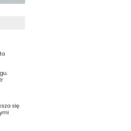
ta
gu.
tr
ksza się
nymi