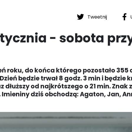
Tweetnij
U
tycznia - sobota prz
dzień roku, do końca którego pozostało 355 
 Dzień będzie trwał 8 godz. 3 min i będzie 
az dłuższy od najkrótszego o 21 min. Znak
. Imieniny dziś obchodzą: Agaton, Jan, A