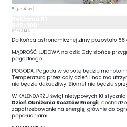
[pixabay]
Reklama R1
940x100
Do końca astronomicznej zimy pozostało 68 
MĄDROŚĆ LUDOWA na dziś: Gdy słońce przygr
pogodnego.
POGODA: Pogoda w sobotę będzie monotonna.
Temperatura przez cały dzień i noc ma utrzym
nie będzie dokuczliwy. Biomet nie będzie sp
W KALENDARZU świąt nietypowych 10 stycznia
Dzień Obniżania Kosztów Energii
, obchodzo
zapotrzebowanie na energię, głównie do ogrz
popołudniami.