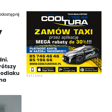
dostępnij
y
dni.
krótszy
 zodiaku
nna