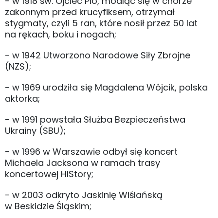
- w 1918 św. Ojciec Pio, modląc się w chórze
zakonnym przed krucyfiksem, otrzymał
stygmaty, czyli 5 ran, które nosił przez 50 lat
na rękach, boku i nogach;
- w 1942 Utworzono Narodowe Siły Zbrojne
(NZS);
- w 1969 urodziła się Magdalena Wójcik, polska
aktorka;
- w 1991 powstała Służba Bezpieczeństwa
Ukrainy (SBU);
- w 1996 w Warszawie odbył się koncert
Michaela Jacksona w ramach trasy
koncertowej HIStory;
- w 2003 odkryto Jaskinię Wiślańską
w Beskidzie Śląskim;