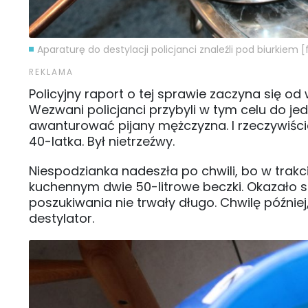
Aparaturę do destylacji policjanci znaleźli pod biurkiem [f
Policyjny raport o tej sprawie zaczyna się 
Wezwani policjanci przybyli w tym celu do je
awanturować pijany mężczyzna. I rzeczywiści
40-latka. Był nietrzeźwy.
Niespodzianka nadeszła po chwili, bo w trak
kuchennym dwie 50-litrowe beczki. Okazało s
poszukiwania nie trwały długo. Chwilę późnie
destylator.