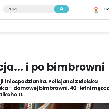
Pl
A
SPORT
BIZNES I TECHNOLOGIE
KULTURA I ROZRYWKA
a... i po bimbrowni
i niespodzianka. Policjanci z Bielska
łębka – domowej bimbrowni. 40-letni mężc
 alkoholu.