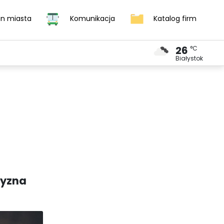
an miasta
Komunikacja
Katalog firm
26
°C
DOM I ZDROWIE
KURIER SĄSIEDZKI
УКРАЇНСЬКИЙ
Białystok
zyzna