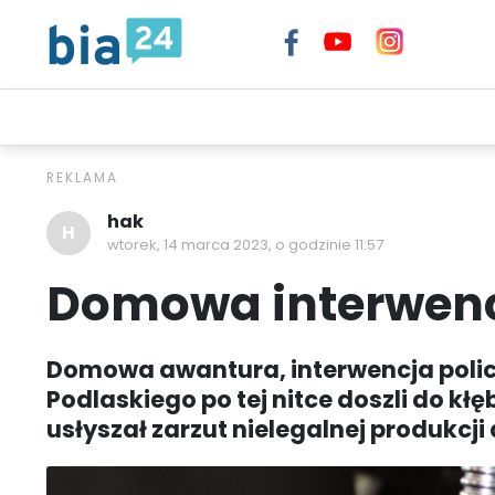
TELEWIZJA INTERNETOWA BIA24
WIADOMOŚCI
EXTR
hak
H
wtorek, 14 marca 2023, o godzinie 11:57
Domowa interwencj
Domowa awantura, interwencja policji 
Podlaskiego po tej nitce doszli do k
usłyszał zarzut nielegalnej produkcji