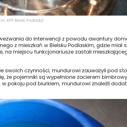
ot. KPP Bielsk Podlaski]
od wezwania do interwencji z powodu awantury dom
dnego z mieszkań w Bielsku Podlaskim, gdzie miał s
e, na miejscu funkcjonariusze zastali mieszkając
cie swoich czynności, mundurowi zauważyli pod st
ię, że pojemniki są wypełnione zacierem bimbrow
j, w pokoju pod biurkiem, mundurowi znaleźli dod