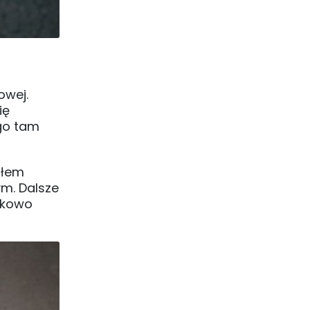
owej.
ię
ego tam
ołem
ym. Dalsze
atkowo