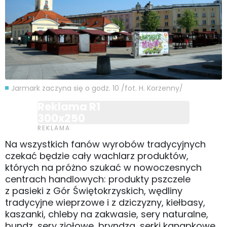
Jarmark zaczyna się o godz. 10 /fot. H. Korzenny/
Reklama R1
300x250
Na wszystkich fanów wyrobów tradycyjnych
czekać będzie cały wachlarz produktów,
których na próżno szukać w nowoczesnych
centrach handlowych: produkty pszczele
z pasieki z Gór Świętokrzyskich, wędliny
tradycyjne wieprzowe i z dziczyzny, kiełbasy,
kaszanki, chleby na zakwasie, sery naturalne,
bundz, sery ziołowe, bryndza, serki kanapkowe.