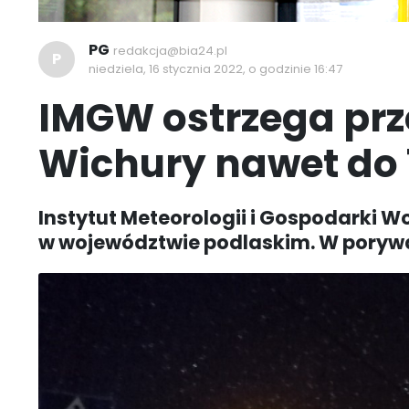
PG
redakcja@bia24.pl
P
niedziela, 16 stycznia 2022, o godzinie 16:47
IMGW ostrzega prz
Wichury nawet do
Instytut Meteorologii i Gospodarki W
w województwie podlaskim. W porywa