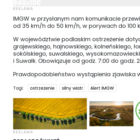
940x100
IMGW w przysłanym nam komunikacie przewidu
od 35 km/h do 50 km/h, w porywach do 100 km
W województwie podlaskim ostrzeżenie dotycz
grajewskiego, hajnowskiego, kolneńskiego, ł
sokólskiego, suwalskiego, wysokomazowiecki
i Suwałk. Obowiązuje od godz. 7:00 do godz. 2
Prawdopodobieństwo wystąpienia zjawiska w
Tagi:
ostrzeżenie
silny wiatr
Alert IMGW