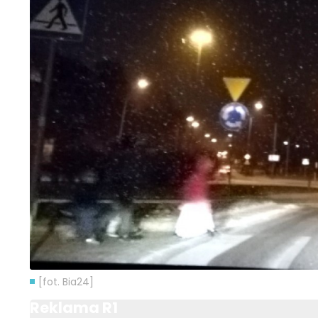
[fot. Bia24]
Reklama R1