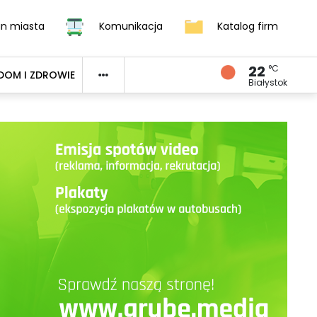
an miasta
Komunikacja
Katalog firm
22
°C
DOM I ZDROWIE
Białystok