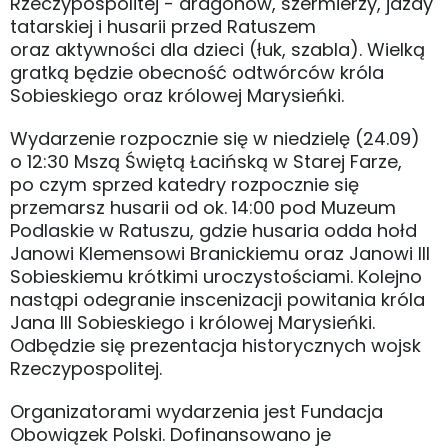
Rzeczypospolitej - dragonów, szermierzy, jazdy
tatarskiej i husarii przed Ratuszem
oraz aktywności dla dzieci (łuk, szabla). Wielką
gratką będzie obecność odtwórców króla
Sobieskiego oraz królowej Marysieńki.
Wydarzenie rozpocznie się w niedzielę (24.09)
o 12:30 Mszą Świętą Łacińską w Starej Farze,
po czym sprzed katedry rozpocznie się
przemarsz husarii od ok. 14:00 pod Muzeum
Podlaskie w Ratuszu, gdzie husaria odda hołd
Janowi Klemensowi Branickiemu oraz Janowi III
Sobieskiemu krótkimi uroczystościami. Kolejno
nastąpi odegranie inscenizacji powitania króla
Jana III Sobieskiego i królowej Marysieńki.
Odbędzie się prezentacja historycznych wojsk
Rzeczypospolitej.
Organizatorami wydarzenia jest Fundacja
Obowiązek Polski. Dofinansowano je