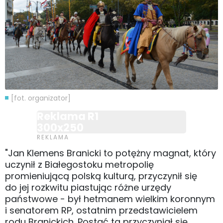
[fot. organizator]
Reklama R1
300x250
"Jan Klemens Branicki to potężny magnat, który
uczynił z Białegostoku metropolię
promieniującą polską kulturą, przyczynił się
do jej rozkwitu piastując różne urzędy
państwowe - był hetmanem wielkim koronnym
i senatorem RP, ostatnim przedstawicielem
rodu Branickich. Postać ta przyczyniał się