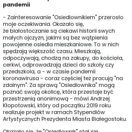
pandemii
- Zainteresowanie "Osiedlownikiem" przerosło
moje oczekiwania. Okazało się,
że białostoczanie są ciekawi historii swych
małych ojczyzn, jakimi są bez wątpienia
powojenne osiedla mieszkaniowe. To w nich
spędzają większość czasu. Mieszkają,
odpoczywają, chodzą na zakupy, do kościoła,
cerkwi, odprowadzają dzieci do szkoły czy
przedszkola, a - w czasie pandemii
koronawirusa - coraz częściej też pracują "na
zdalnym". Za sprawą "Osiedlownika" mogą
poznać swoją okolicę, która przestaje być
przestrzenią anonimową - mówi Andrzej
Kłopotowski, który od początku 2019 roku
realizuje projekt w ramach Stypendiów
Artystycznych Prezydenta Miasta Białegostoku.
Okazało się, że "Osiedlownik" stał się