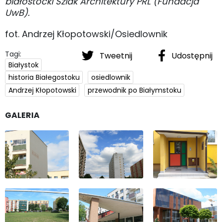
białostocki Szlak Architektury PRL (Fundacja
UwB).
fot. Andrzej Kłopotowski/Osiedlownik
Tagi:
Tweetnij
Udostępnij
Białystok
historia Białegostoku
osiedlownik
Andrzej Kłopotowski
przewodnik po Białymstoku
GALERIA