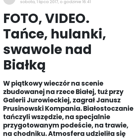
sobota, 1 lipca 2017, o godzinie 16:41
FOTO, VIDEO.
Tańce, hulanki,
swawole nad
Białką
W piątkowy wieczór na scenie
zbudowanej na rzece Białej, tuż przy
Galerii Jurowieckiej, zagrał Janusz
Prusinowski Kompania. Białostoczanie
tańczyli wszędzie, na specjalnie
przygotowanym podeście, na trawie,
na chodniku. Atmosfera udzieliła się