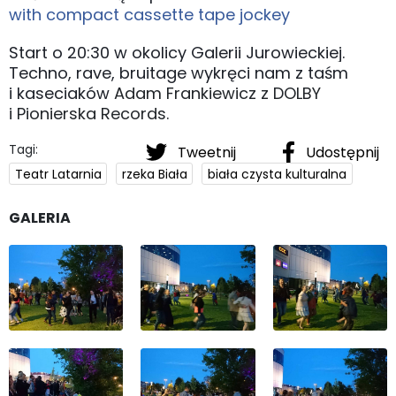
with compact cassette tape jockey
Start o 20:30 w okolicy Galerii Jurowieckiej.
Techno, rave, bruitage wykręci nam z taśm
i kaseciaków
Adam Frankiewicz z DOLBY
i Pionierska Records.
Tagi:
Tweetnij
Udostępnij
Teatr Latarnia
rzeka Biała
biała czysta kulturalna
GALERIA