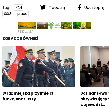
Tweetnij
Udostępnij
Tagi:
KAN
SSSE
praca
ZOBACZ RÓWNIEŻ
Straż miejska przyjmie 13
Dofinansowan
funkcjonariuszy
aktywizujący
województ…