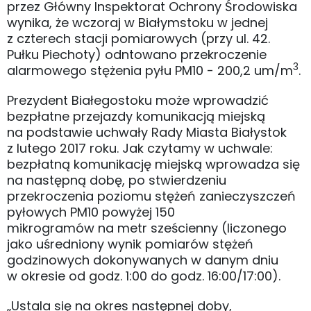
przez Główny Inspektorat Ochrony Środowiska
wynika, że wczoraj w Białymstoku w jednej
z czterech stacji pomiarowych (przy ul. 42.
Pułku Piechoty) odntowano przekroczenie
3
alarmowego stężenia pyłu PM10 - 200,2 um/m
.
Prezydent Białegostoku może wprowadzić
bezpłatne przejazdy komunikacją miejską
na podstawie uchwały Rady Miasta Białystok
z lutego 2017 roku. Jak czytamy w uchwale:
bezpłatną komunikację miejską wprowadza się
na następną dobę, po stwierdzeniu
przekroczenia poziomu stężeń zanieczyszczeń
pyłowych PM10 powyżej 150
mikrogramów na metr sześcienny (liczonego
jako uśredniony wynik pomiarów stężeń
godzinowych dokonywanych w danym dniu
w okresie od godz. 1:00 do godz. 16:00/17:00).
„Ustala się na okres następnej doby,