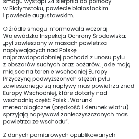
smogu wystąpi 24 sierpnia do północy
w Białymstoku, powiecie białostockim
i powiecie augustowskim.
O źródle smogu informowała wczoraj
Wojewódzka Inspekcja Ochrony Środowiska:
„pył zawieszony w masach powietrza
napływających nad Polskę
najprawdopodobniej pochodzi z unosu pyłu
z obszarów suchych oraz pożarów, jakie mają
miejsce na terenie wschodniej Europy.
Przyczyną podwyższonych stężeń pyłu
zawieszonego są napływy mas powietrza znad
Europy Wschodniej, które dotarły nad
wschodnią część Polski. Warunki
meteorologiczne (prędkość i kierunek wiatru)
sprzyjają napływowi zanieczyszczonych mas
powietrza ze wschodu”.
Z danych pomiarowych opublikowanych