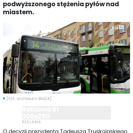
podwyższonego stężenia pyłów nad
miastem.
[fot. archiwum Bia24]
Reklama R1
300x250
O decyzji prezydenta Tadeusza Truskolaskiego