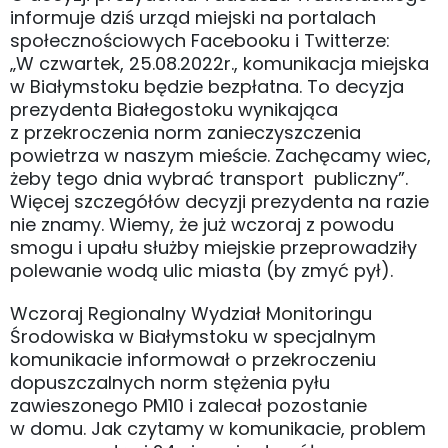
informuje dziś urząd miejski na portalach
społecznościowych Facebooku i Twitterze:
„W czwartek, 25.08.2022r., komunikacja miejska
w Białymstoku będzie bezpłatna. To decyzja
prezydenta Białegostoku wynikająca
z przekroczenia norm zanieczyszczenia
powietrza w naszym mieście. Zachęcamy wiec,
żeby tego dnia wybrać transport publiczny”.
Więcej szczegółów decyzji prezydenta na razie
nie znamy. Wiemy, że już wczoraj z powodu
smogu i upału służby miejskie przeprowadziły
polewanie wodą ulic miasta (by zmyć pył).
Wczoraj Regionalny Wydział Monitoringu
Środowiska w Białymstoku w specjalnym
komunikacie informował o przekroczeniu
dopuszczalnych norm stężenia pyłu
zawieszonego PM10 i zalecał pozostanie
w domu. Jak czytamy w komunikacie, problem