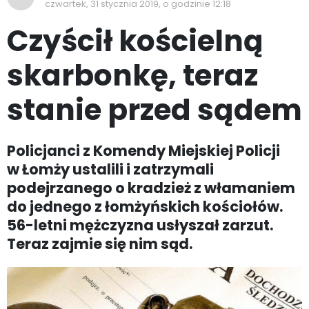
czwartek, 31 stycznia 2019, o godzinie 12:18
Czyścił kościelną
skarbonkę, teraz
stanie przed sądem
Policjanci z Komendy Miejskiej Policji
w Łomży ustalili i zatrzymali
podejrzanego o kradzież z włamaniem
do jednego z łomżyńskich kościołów.
56-letni mężczyzna usłyszał zarzut.
Teraz zajmie się nim sąd.