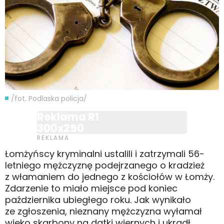
/fot. Podlaska policja/
Reklama R1
300x250
Łomżyńscy kryminalni ustalili i zatrzymali 56-
letniego mężczyznę podejrzanego o kradzież
z włamaniem do jednego z kościołów w Łomży.
Zdarzenie to miało miejsce pod koniec
października ubiegłego roku. Jak wynikało
ze zgłoszenia, nieznany mężczyzna wyłamał
wieko skarbony na datki wiernych i ukradł