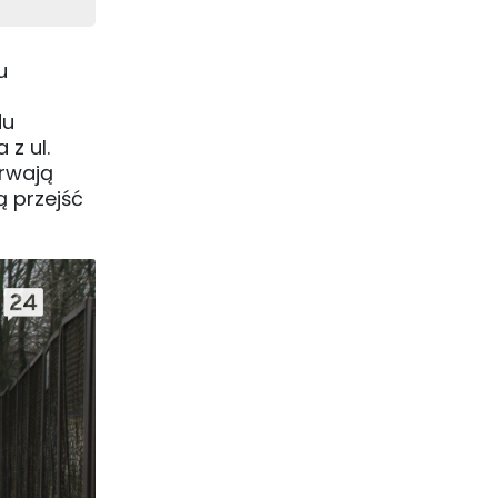
u
)
du
z ul.
Trwają
ą przejść