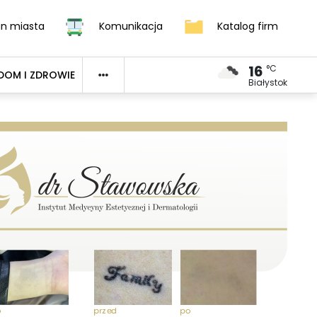
an miasta
Komunikacja
Katalog firm
16
°C
DOM I ZDROWIE
Białystok