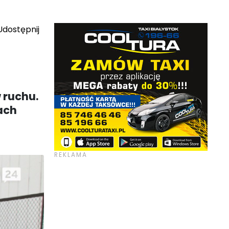
dostępnij
 ruchu.
ach