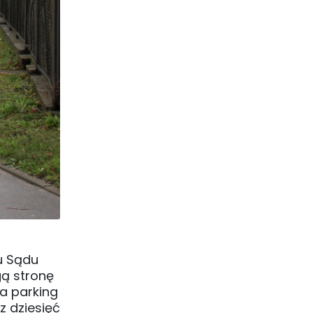
u Sądu
gą stronę
na parking
z dziesięć