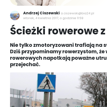
Andrzej Ciszewski
a.ciszewski@bia24.pl
wtorek, 4 kwietnia 2017, o godzinie 11:59
Ścieżki rowerowe 
Nie tylko zmotoryzowani trafiają na 
Dziś przypominamy rowerzystom, że w
rowerowych napotkają poważne utrud
przejechać.