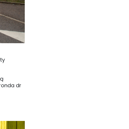
ty
dą
 ronda dr