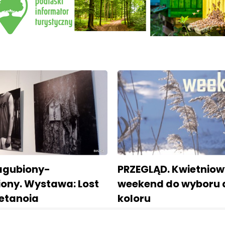
agubiony-
PRZEGLĄD. Kwietniow
iony. Wystawa: Lost
weekend do wyboru 
etanoia
koloru