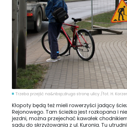
Trzeba przejść na&nbsp;druga stronę ulicy /fot. H. Korz
Kłopoty będą też mieli rowerzyści jadący ści
Rejonowego. Tam ścieżka jest rozkopana i nie
jezdni, można przejechać kawałek chodnikiem.
sądu do skrzyżowania z ul. Kuronia. Tu utrudni