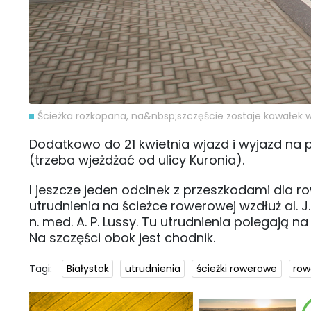
Ścieżka rozkopana, na&nbsp;szczęście zostaje kawałek w
Dodatkowo do 21 kwietnia wjazd i wyjazd na p
(trzeba wjeżdżać od ulicy Kuronia).
I jeszcze jeden odcinek z przeszkodami dla r
utrudnienia na ścieżce rowerowej wzdłuż al. J.
n. med. A. P. Lussy. Tu utrudnienia polegają 
Na szczęści obok jest chodnik.
Tagi:
Białystok
utrudnienia
ścieżki rowerowe
row