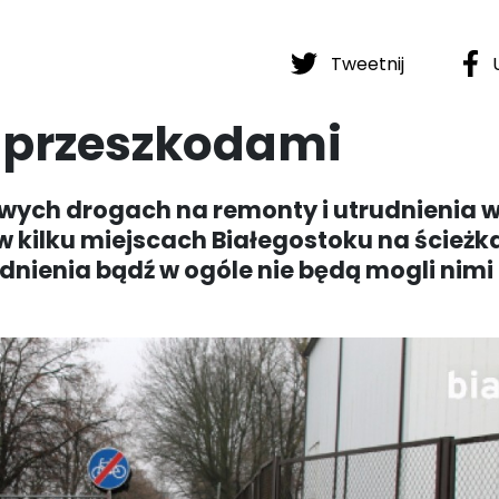
Tweetnij
U
z przeszkodami
swych drogach na remonty i utrudnienia w
 kilku miejscach Białegostoku na ścieżk
nienia bądź w ogóle nie będą mogli nimi