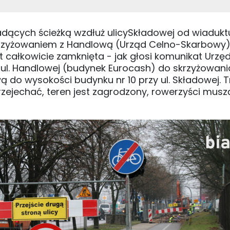
adących ścieżką wzdłuż ulicySkładowej od wiadukt
 skrzyżowaniem z Handlową (Urząd Celno-Skarbowy
całkowicie zamknięta - jak głosi komunikat Urzę
 ul. Handlowej (budynek Eurocash) do skrzyżowania 
 do wysokości budynku nr 10 przy ul. Składowej. 
rzejechać, teren jest zagrodzony, rowerzyści musz