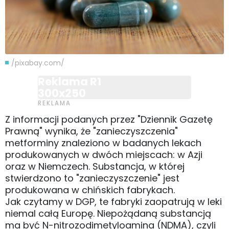
/pixabay.com/
Reklama R1
300x250
Z informacji podanych przez "Dziennik Gazetę
Prawną" wynika, że "zanieczyszczenia"
metforminy znaleziono w badanych lekach
produkowanych w dwóch miejscach: w Azji
oraz w Niemczech. Substancja, w której
stwierdzono to "zanieczyszczenie" jest
produkowana w chińskich fabrykach.
Jak czytamy w DGP, te fabryki zaopatrują w leki
niemal całą Europę. Niepożądaną substancją
ma być N-nitrozodimetyloamina (NDMA), czyli