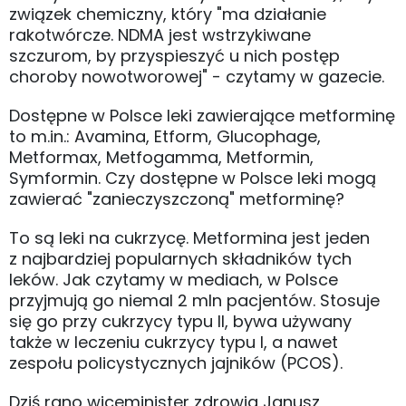
związek chemiczny, który "ma działanie
rakotwórcze. NDMA jest wstrzykiwane
szczurom, by przyspieszyć u nich postęp
choroby nowotworowej" - czytamy w gazecie.
Dostępne w Polsce leki zawierające metforminę
to m.in.: Avamina, Etform, Glucophage,
Metformax, Metfogamma, Metformin,
Symformin. Czy dostępne w Polsce leki mogą
zawierać "zanieczyszczoną" metforminę?
To są leki na cukrzycę. Metformina jest jeden
z najbardziej popularnych składników tych
leków. Jak czytamy w mediach, w Polsce
przyjmują go niemal 2 mln pacjentów. Stosuje
się go przy cukrzycy typu II, bywa używany
także w leczeniu cukrzycy typu I, a nawet
zespołu policystycznych jajników (PCOS).
Dziś rano wiceminister zdrowia Janusz