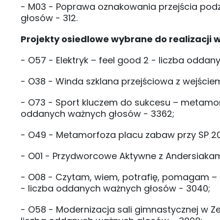
- M03 - Poprawa oznakowania przejścia podz
głosów - 312.
Projekty osiedlowe wybrane do realizacji
- O57 - Elektryk – feel good 2 - liczba odda
- O38 - Winda szklana przejściowa z wejści
- O73 - Sport kluczem do sukcesu – metamorfo
oddanych ważnych głosów - 3362;
- O49 - Metamorfoza placu zabaw przy SP 20 
- O01 - Przydworcowe Aktywne z Andersiakam
- O08 - Czytam, wiem, potrafię, pomagam – n
- liczba oddanych ważnych głosów - 3040;
- O58 - Modernizacja sali gimnastycznej w 