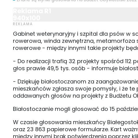
Reklama R1
940x100
Gabinet weterynaryjny i szpital dla psów w sc
rowerowa, winda zewnętrzna, metamorfoza sal
rowerowe - między innymi takie projekty bę
- Do realizacji trafią 32 projekty spośród 1
głos prawie 49,5 tys. osób - informuje biało
- Dziękuję białostoczanom za zaangażowanie 
mieszkańców zgłasza swoje pomysły, i że te p
oddawanych głosów na projekty z Budżetu Ob
Białostoczanie mogli głosować do 15 paździer
W czasie głosowania mieszkańcy Białegostoku 
oraz 23 863 papierowe formularze. Kart waż
między innymi brak potwierdzenia poprzez klikn