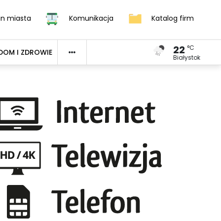
an miasta
Komunikacja
Katalog firm
22
°C
DOM I ZDROWIE
Białystok