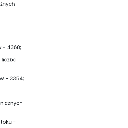
ażnych
 - 4368;
 liczba
w - 3354;
hnicznych
toku -