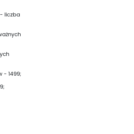
- liczba
 ważnych
nych
 - 1499;
9;