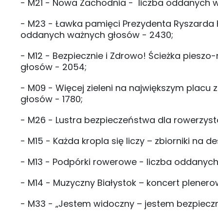
- M21 - Nowa Zachodnia - liczba oddanych 
- M23 - Ławka pamięci Prezydenta Ryszarda K
oddanych ważnych głosów - 2430;
- M12 - Bezpiecznie i Zdrowo! Ścieżka piesz
głosów - 2054;
- M09 - Więcej zieleni na największym placu 
głosów - 1780;
- M26 - Lustra bezpieczeństwa dla rowerzyst
- M15 - Każda kropla się liczy – zbiorniki n
- M13 - Podpórki rowerowe - liczba oddanych
- M14 - Muzyczny Białystok – koncert plener
- M33 - „Jestem widoczny – jestem bezpiecz