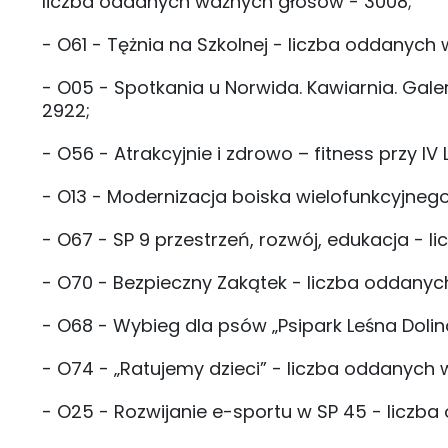
liczba oddanych ważnych głosów - 3008;
- O61 - Tężnia na Szkolnej - liczba oddanych
- O05 - Spotkania u Norwida. Kawiarnia. Gal
2922;
- O56 - Atrakcyjnie i zdrowo – fitness przy 
- O13 - Modernizacja boiska wielofunkcyjneg
- O67 - SP 9 przestrzeń, rozwój, edukacja -
- O70 - Bezpieczny Zakątek - liczba oddanyc
- O68 - Wybieg dla psów „Psipark Leśna Dolin
- O74 - „Ratujemy dzieci” - liczba oddanych
- O25 - Rozwijanie e-sportu w SP 45 - liczb