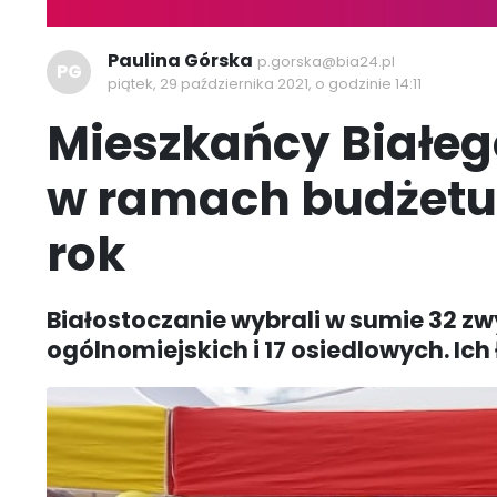
Paulina Górska
p.gorska@bia24.pl
PG
piątek, 29 października 2021, o godzinie 14:11
Mieszkańcy Białeg
w ramach budżetu
rok
Białostoczanie wybrali w sumie 32 zwy
ogólnomiejskich i 17 osiedlowych. Ich 