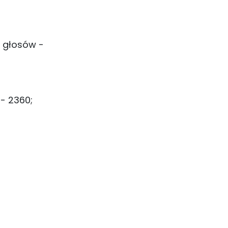
h głosów -
- 2360;