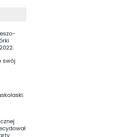
ieszo-
órki
2022.
o swój
skolaski.
icznej
decydował
arty