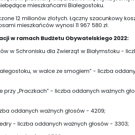
niebędące mieszkańcami Białegostoku.
zone 12 milionów złotych. Łączny szacunkowy kos
osami mieszkańców wynosi 11 967 580 zł.
zacji w ramach Budżetu Obywatelskiego 2022:
sów w Schronisku dla Zwierząt w Białymstoku - lic
iałegostoku, w walce ze smogiem” - liczba oddan
nie przy „Praczkach” - liczba oddanych ważnych gł
- liczba oddanych ważnych głosów - 4209;
 Fredry - liczba oddanych ważnych głosów - 3303;