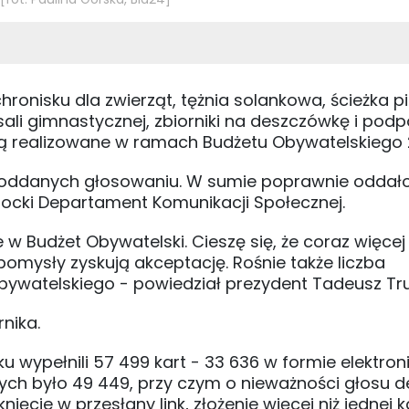
hronisku dla zwierząt, tężnia solankowa, ścieżka p
i gimnastycznej, zbiorniki na deszczówkę i podp
dą realizowane w ramach Budżetu Obywatelskiego 
12 poddanych głosowaniu. W sumie poprawnie oddał
stocki Departament Komunikacji Społecznej.
w Budżet Obywatelski. Cieszę się, że coraz więcej
omysły zyskują akceptację. Rośnie także liczba
ywatelskiego - powiedział prezydent Tadeusz Tru
nika.
wypełnili 57 499 kart - 33 636 w formie elektron
nych było 49 449, przy czym o nieważności głosu 
ięcie w przesłany link, złożenie więcej niż jednej k