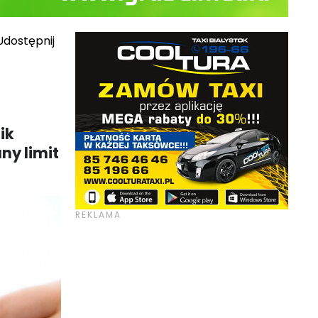
dostępnij
ik
ny limit