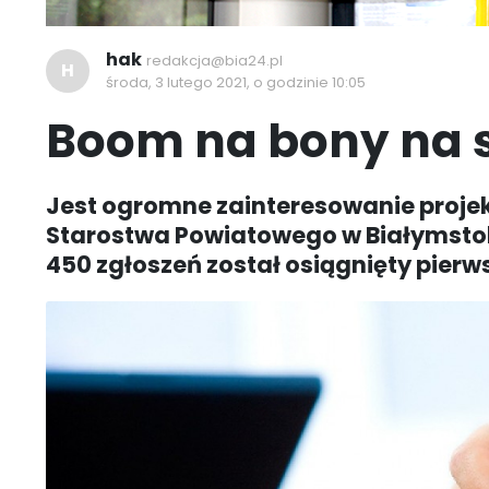
hak
redakcja@bia24.pl
H
środa, 3 lutego 2021, o godzinie 10:05
Boom na bony na s
Jest ogromne zainteresowanie projek
Starostwa Powiatowego w Białymstok
450 zgłoszeń został osiągnięty pierw