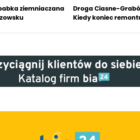
i babka ziemniaczana
Droga Ciasne-Grab
rzowsku
Kiedy koniec remont