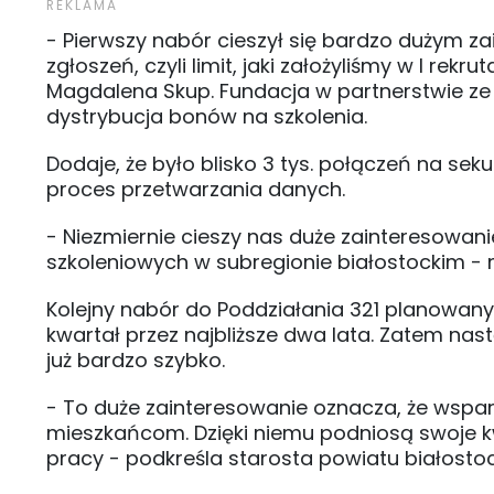
- Pierwszy nabór cieszył się bardzo dużym z
zgłoszeń, czyli limit, jaki założyliśmy w I rek
Magdalena Skup. Fundacja w partnerstwie z
dystrybucja bonów na szkolenia.
Dodaje, że było blisko 3 tys. połączeń na sek
proces przetwarzania danych.
- Niezmiernie cieszy nas duże zainteresowan
szkoleniowych w subregionie białostockim 
Kolejny nabór do Poddziałania 321 planowany
kwartał przez najbliższe dwa lata. Zatem na
już bardzo szybko.
- To duże zainteresowanie oznacza, że wsparc
mieszkańcom. Dzięki niemu podniosą swoje kw
pracy - podkreśla starosta powiatu białosto