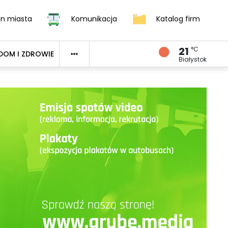
an miasta
Komunikacja
Katalog firm
21
°C
DOM I ZDROWIE
Białystok