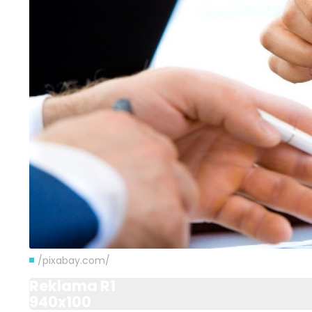
/pixabay.com/
Reklama R1
940x100