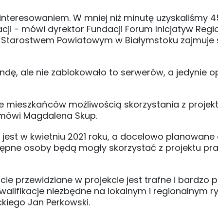
ainteresowaniem. W mniej niż minutę uzyskaliśmy 
rutacji - mówi dyrektor Fundacji Forum Inicjatyw Reg
e Starostwem Powiatowym w Białymstoku zajmuje 
undę, ale nie zablokowało to serwerów, a jedynie o
ie mieszkańców możliwością skorzystania z proje
- mówi Magdalena Skup.
 jest w kwietniu 2021 roku, a docelowo planowane
stępne osoby będą mogły skorzystać z projektu pra
ie przewidziane w projekcie jest trafne i bardzo 
alifikacje niezbędne na lokalnym i regionalnym r
ckiego Jan Perkowski.