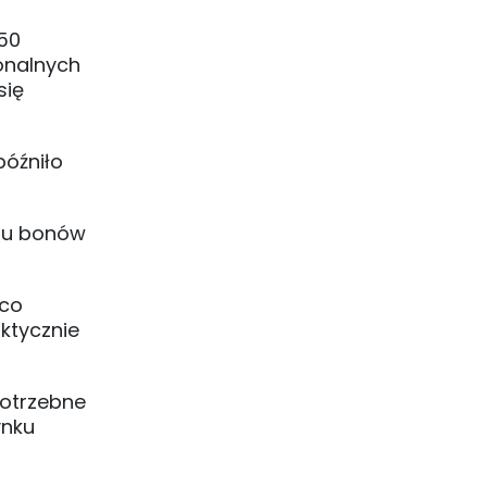
450
ionalnych
się
późniło
ktu bonów
 co
ktycznie
potrzebne
ynku