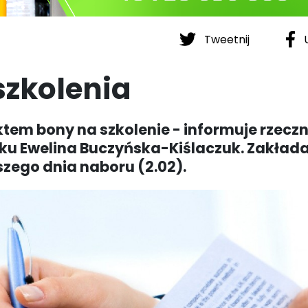
Tweetnij
U
zkolenia
tem bony na szkolenie - informuje rzeczn
u Ewelina Buczyńska-Kiślaczuk. Zakłada
szego dnia naboru (2.02).