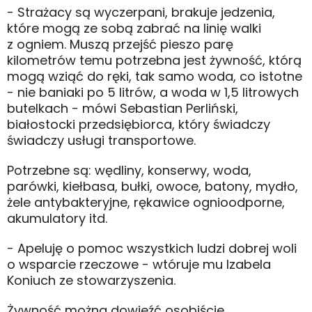
- Strażacy są wyczerpani, brakuje jedzenia,
które mogą ze sobą zabrać na linię walki
z ogniem. Muszą przejść pieszo parę
kilometrów temu potrzebna jest żywność, którą
mogą wziąć do ręki, tak samo woda, co istotne
- nie baniaki po 5 litrów, a woda w 1,5 litrowych
butelkach - mówi Sebastian Perliński,
białostocki przedsiębiorca, który świadczy
świadczy usługi transportowe.
Potrzebne są: wędliny, konserwy, woda,
parówki, kiełbasa, bułki, owoce, batony, mydło,
żele antybakteryjne, rękawice ognioodporne,
akumulatory itd.
- Apeluję o pomoc wszystkich ludzi dobrej woli
o wsparcie rzeczowe - wtóruje mu Izabela
Koniuch ze stowarzyszenia.
Żywność można dowieźć osobiście