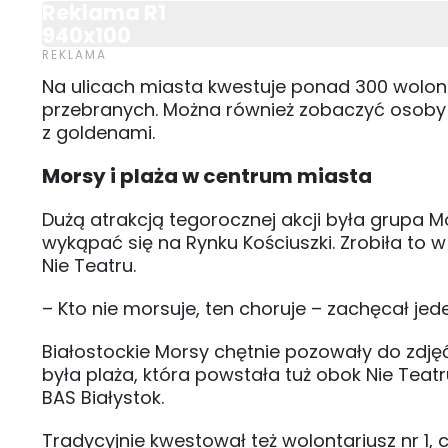
Reklama R1
940x100
Na ulicach miasta kwestuje ponad 300 wolont
przebranych. Można również zobaczyć osoby k
z goldenami.
Morsy i plaża w centrum miasta
Dużą atrakcją tegorocznej akcji była grupa Mo
wykąpać się na Rynku Kościuszki. Zrobiła to
Nie Teatru.
– Kto nie morsuje, ten choruje – zachęcał jed
Białostockie Morsy chętnie pozowały do zdjęć 
była plaża, która powstała tuż obok Nie Teat
BAS Białystok.
Tradycyjnie kwestował też wolontariusz nr 1, cz