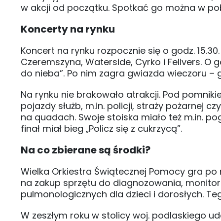
w akcji od początku. Spotkać go można w po
Koncerty na rynku
Koncert na rynku rozpocznie się o godz. 15.3
Czeremszyna, Waterside, Cyrko i Felivers. O 
do nieba”. Po nim zagra gwiazda wieczoru – g
Na rynku nie brakowało atrakcji. Pod pomnik
pojazdy służb, m.in. policji, straży pożarnej c
na quadach. Swoje stoiska miało też m.in. p
finał miał bieg „Policz się z cukrzycą”.
Na co zbierane są środki?
Wielka Orkiestra Świątecznej Pomocy gra po r
na zakup sprzętu do diagnozowania, monitoro
pulmonologicznych dla dzieci i dorosłych. Te
W zeszłym roku w stolicy woj. podlaskiego ud