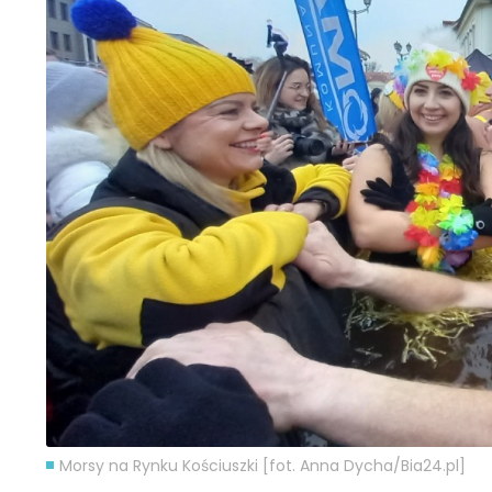
Morsy na Rynku Kościuszki [fot. Anna Dycha/Bia24.pl]