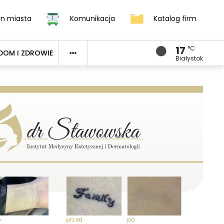
an miasta
Komunikacja
Katalog firm
17
°C
DOM I ZDROWIE
Białystok