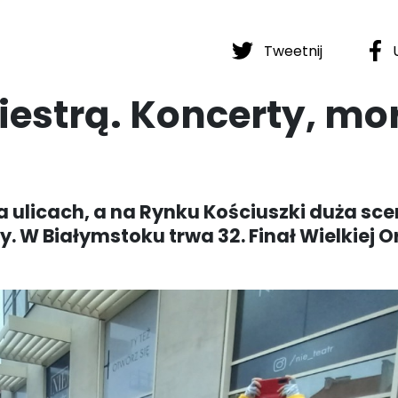
Tweetnij
U
kiestrą. Koncerty, mo
 ulicach, a na Rynku Kościuszki duża sce
. W Białymstoku trwa 32. Finał Wielkiej O