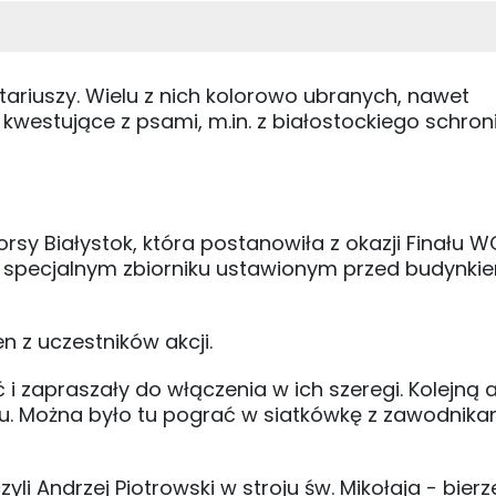
ariuszy. Wielu z nich kolorowo ubranych, nawet
westujące z psami, m.in. z białostockiego schron
rsy Białystok, która postanowiła z okazji Finału 
 w specjalnym zbiorniku ustawionym przed budynki
en z uczestników akcji.
i zapraszały do włączenia w ich szeregi. Kolejną 
ru. Można było tu pograć w siatkówkę z zawodnika
yli Andrzej Piotrowski w stroju św. Mikołaja - bierz