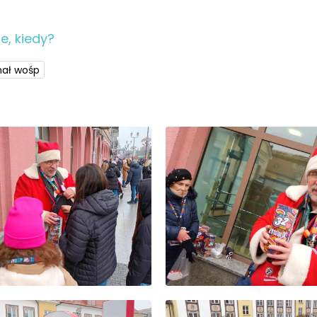
e, kiedy?
nał wośp