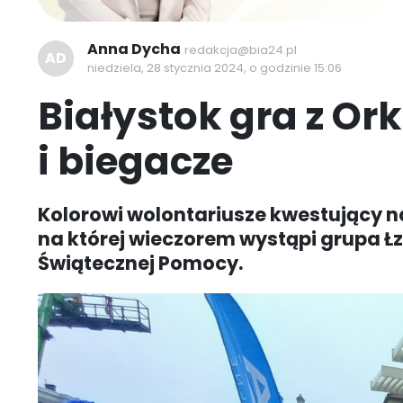
Anna Dycha
redakcja@bia24.pl
AD
niedziela, 28 stycznia 2024, o godzinie 15:06
Białystok gra z Or
i biegacze
Kolorowi wolontariusze kwestujący na
na której wieczorem wystąpi grupa Łzy
Świątecznej Pomocy.