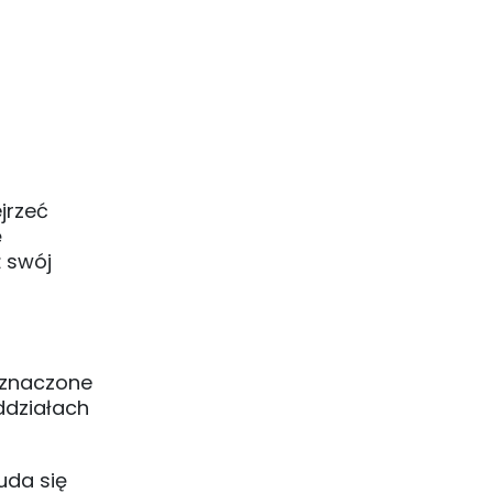
jrzeć
ę
ż swój
zeznaczone
ddziałach
uda się