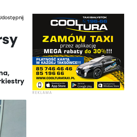
dostępnij
rsy
na,
rkiestry