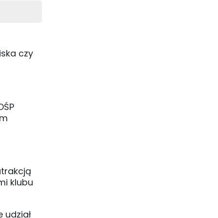
iska czy
WOŚP
em
atrakcją
mi klubu
e udział