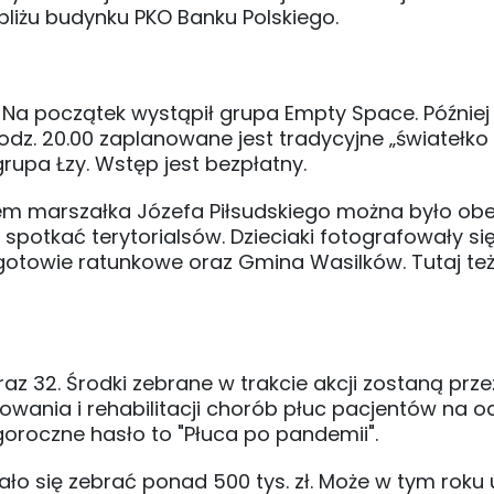
bliżu budynku PKO Banku Polskiego.
0. Na początek wystąpił grupa Empty Space. Później
godz. 20.00 zaplanowane jest tradycyjne „światełko
rupa Łzy. Wstęp jest bezpłatny.
iem marszałka Józefa Piłsudskiego można było obe
zy spotkać terytorialsów. Dzieciaki fotografowały si
ogotowie ratunkowe oraz Gmina Wasilków. Tutaj te
az 32. Środki zebrane w trakcie akcji zostaną pr
wania i rehabilitacji chorób płuc pacjentów na o
goroczne hasło to "Płuca po pandemii".
ało się zebrać ponad 500 tys. zł. Może w tym roku 