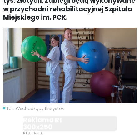
tys. złotych. Zabiegi będą wykonywane
w przychodni rehabilitacyjnej Szpitala
Miejskiego im. PCK.
fot. Wschodzący Białystok
Reklama R1
300x250