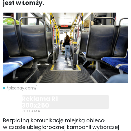
jest w Łomży.
/pixabay.com/
Reklama R1
300x250
Bezpłatną komunikację miejską obiecał
w czasie ubiegłorocznej kampanii wyborczej