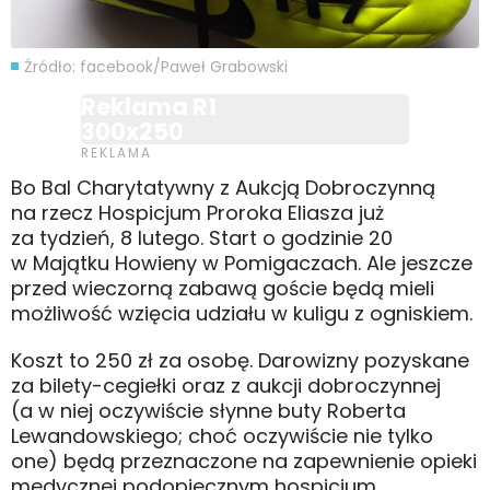
Źródło: facebook/Paweł Grabowski
Reklama R1
300x250
Bo Bal Charytatywny z Aukcją Dobroczynną
na rzecz Hospicjum Proroka Eliasza już
za tydzień, 8 lutego. Start o godzinie 20
w Majątku Howieny w Pomigaczach. Ale jeszcze
przed wieczorną zabawą goście będą mieli
możliwość wzięcia udziału w kuligu z ogniskiem.
Koszt to 250 zł za osobę. Darowizny pozyskane
za bilety-cegiełki oraz z aukcji dobroczynnej
(a w niej oczywiście słynne buty Roberta
Lewandowskiego; choć oczywiście nie tylko
one) będą przeznaczone na zapewnienie opieki
medycznej podopiecznym hospicjum.