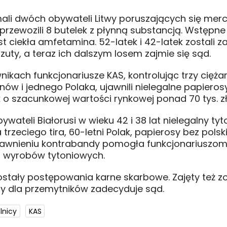
mali dwóch obywateli Litwy poruszających się me
e przewozili 8 butelek z płynną substancją. Wstępn
jest ciekła amfetamina. 52-latek i 42-latek zostali 
zarzuty, a teraz ich dalszym losem zajmie się sąd.
ikach funkcjonariusze KAS, kontrolując trzy cięż
w i jednego Polaka, ujawnili nielegalne papieros
 o szacunkowej wartości rynkowej ponad 70 tys. zł
teli Białorusi w wieku 42 i 38 lat nielegalny tyt
zeciego tira, 60-letni Polak, papierosy bez polsk
ujawnieniu kontrabandy pomogła funkcjonariuszom
a wyrobów tytoniowych.
stały postępowania karne skarbowe. Zajęty też zo
ary dla przemytników zadecyduje sąd.
lnicy
KAS