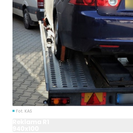
Fot. KAS
Reklama R1
940x100