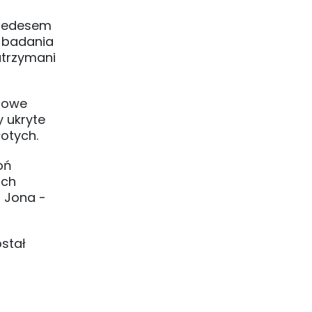
rcedesem
e badania
zatrzymani
arowe
y ukryte
otych.
oń
ich
 Jona -
stał