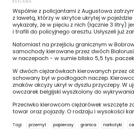
Wspólnie z policjantami z Augustowa zatrzy
z lawetą, którzy w skrytce ukrytej w pojeździ
wykazały, że w pięciu z nich (łącznie 3 litry) 
i trafili do policyjnego aresztu. Usłyszeli już 
Natomiast na przejściu granicznym w Bobrown
samochody kierowane przez dwóch Białorusinó
w naczepach - w sumie blisko 5,5 tys. paczek
W dwóch ciężarówkach kierowanych przez obywa
schowany był w podłogach naczep. Kierowca tr
znaków akcyzy ukrył w dyszlu przyczepy. W 
owczarek belgijski wyszkolony do wykrywani
Przeciwko kierowcom ciężarówek wszczęte zo
towar oraz pojazdy. O rodzaju i wysokości k
Tagi:
przemyt
papierosy
granica
narkotyki
ce