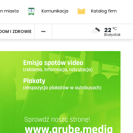
an miasta
Komunikacja
Katalog firm
22
°C
DOM I ZDROWIE
Białystok