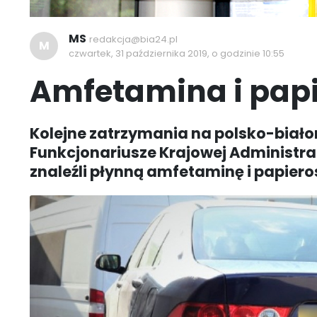
MS
redakcja@bia24.pl
M
czwartek, 31 października 2019, o godzinie 10:55
Amfetamina i papi
Kolejne zatrzymania na polsko-białoru
Funkcjonariusze Krajowej Administ
znaleźli płynną amfetaminę i papiero