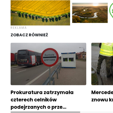
ZOBACZ RÓWNIEŻ
Prokuratura zatrzymała
Mercedes
czterech celników
znowu k
podejrzanych o prze…