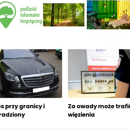
 przy granicy i
Za owady może trafi
radziony
więzienia