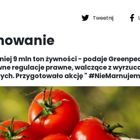
Tweetnij
U
rnowanie
niej 9 mln ton żywności - podaje Greenpe
sowne regulacje prawne, walczące z wyrzu
ących. Przygotowało akcję " #NieMarnujem