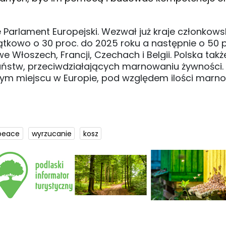
arlament Europejski. Wezwał już kraje członkows
tkowo o 30 proc. do 2025 roku a następnie o 50 p
e Włoszech, Francji, Czechach i Belgii. Polska tak
aństw, przeciwdziałających marnowaniu żywności.
ątym miejscu w Europie, pod względem ilości mar
peace
wyrzucanie
kosz