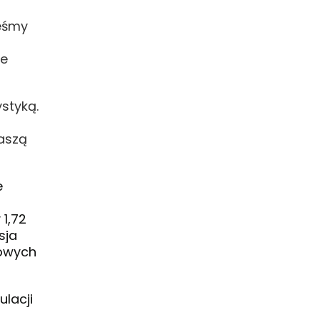
teśmy
ne
styką.
aszą
e
 1,72
sja
bowych
lacji
m