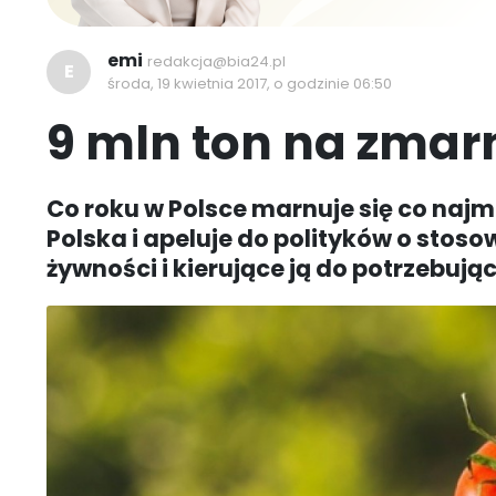
emi
redakcja@bia24.pl
E
środa, 19 kwietnia 2017, o godzinie 06:50
9 mln ton na zma
Co roku w Polsce marnuje się co najm
Polska i apeluje do polityków o sto
żywności i kierujące ją do potrzebuj