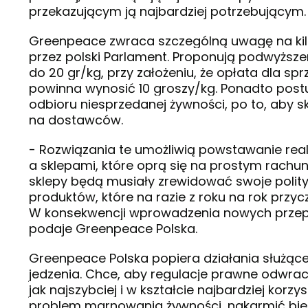
przekazującym ją najbardziej potrzebującym.
Greenpeace zwraca szczególną uwagę na kilka
przez polski Parlament. Proponują podwyżs
do 20 gr/kg, przy założeniu, że opłata dla s
powinna wynosić 10 groszy/kg. Ponadto pos
odbioru niesprzedanej żywności, po to, aby 
na dostawców.
- Rozwiązania te umożliwią powstawanie rea
a sklepami, które oprą się na prostym rachu
sklepy będą musiały zrewidować swoje poli
produktów, które na razie z roku na rok przy
W konsekwencji wprowadzenia nowych przepis
podaje Greenpeace Polska.
Greenpeace Polska popiera działania służąc
jedzenia. Chce, aby regulacje prawne odwra
jak najszybciej i w kształcie najbardziej kor
problem marnowania żywności, nakarmić bie