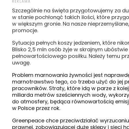
Szczególnie na święta przygotowujemy za dużo
w stanie pochłonąć takich ilości, które przy
w większym gronie. Na nasze nieprzemyślane
promocje.
Sytuacja pełnych koszy jedzeniem, które niko
Blisko 2,5 mln osób żyje w skrajnym ubóstwie 
pełnowartościowego posiłku. Należy temu pr
uwagę.
Problem marnowania żywności jest naprawdę p
marnotrawstwo tego, co trzeba użyć do jej pr
pracowników. Straty, które idą w parze z kol
miliarda metrów sześciennych wody, wykorzys
do atmosfery, będąca równowartością emis
w Polsce przez rok.
Greenpeace chce przeciwdziałać wyrzucaniu j
prawnej, zobowiązującej duże sklepy i sieci