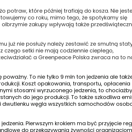
 potraw, które później trafiają do kosza. Nie jes
gotowujemy co roku, mimo tego, że spotykamy się
, olbrzymie zakupy wpływają także przedświątecz
mu już nie posłuży należy zestawić ze smutną staty
z czego setki nie mają codziennie ciepłego,
zeciwdziałać a Greenpeace Polska zwraca na to n
oważny. To nie tylko 9 mln ton jedzenia ale takż
odukcji. Koszt opakowania, transportu, opłacenia
ejnymi stosami wyrzuconego jedzenia, to chociażby
tanych do jego produkcji. To także szkodliwa emi
ji dwutlenku węgla wszystkich samochodów oso
edzenia. Pierwszym krokiem ma być przyjęcie regu
 handlowe do przekazywania żywności organizacjo