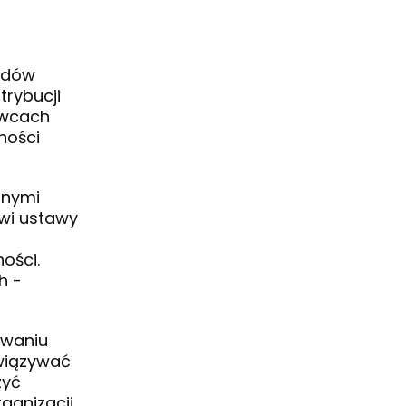
padów
trybucji
awcach
ności
znymi
owi ustawy
ości.
h -
owaniu
owiązywać
zyć
ganizacji