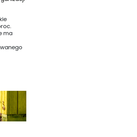
kie
roc.
że ma
nowanego