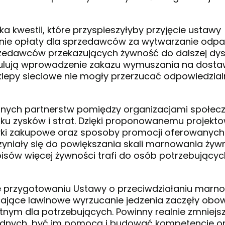
 kwestii, które przyspieszyłyby przyjęcie ustawy
zenie opłaty dla sprzedawców za wytwarzanie od
przedawców przekazujących żywność do dalszej dys
tulują wprowadzenie zakazu wymuszania na dost
sklepy sieciowe nie mogły przerzucać odpowiedzial
lnych partnerstw pomiędzy organizacjami społec
nku zysków i strat. Dzięki proponowanemu projekt
tyki zakupowe oraz sposoby promocji oferowanych
czyniały się do powiększania skali marnowania żywn
ów więcej żywności trafi do osób potrzebującyc
e przygotowaniu Ustawy o przeciwdziałaniu marn
cające lawinowe wyrzucanie jedzenia zaczęły ob
zystnym dla potrzebujących. Powinny realnie zmniejs
dnych, być im pomocą i budować kompetencje or