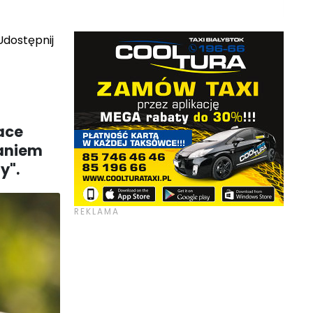
dostępnij
ace
caniem
y".