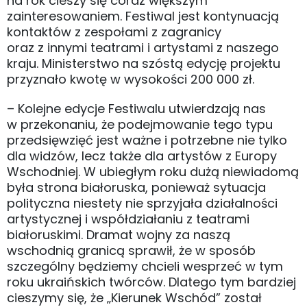
na rok cieszy się coraz większym
zainteresowaniem. Festiwal jest kontynuacją
kontaktów z zespołami z zagranicy
oraz z innymi teatrami i artystami z naszego
kraju. Ministerstwo na szóstą edycję projektu
przyznało kwotę w wysokości 200 000 zł.
– Kolejne edycje Festiwalu utwierdzają nas
w przekonaniu, że podejmowanie tego typu
przedsięwzięć jest ważne i potrzebne nie tylko
dla widzów, lecz także dla artystów z Europy
Wschodniej. W ubiegłym roku dużą niewiadomą
była strona białoruska, ponieważ sytuacja
polityczna niestety nie sprzyjała działalności
artystycznej i współdziałaniu z teatrami
białoruskimi. Dramat wojny za naszą
wschodnią granicą sprawił, że w sposób
szczególny będziemy chcieli wesprzeć w tym
roku ukraińskich twórców. Dlatego tym bardziej
cieszymy się, że „Kierunek Wschód” został