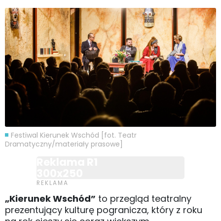
Festiwal Kierunek Wschód [fot. Teatr
Dramatyczny/materiały prasowe]
Reklama R1
300x250
„Kierunek Wschód”
to przegląd teatralny
prezentujący kulturę pogranicza, który z roku