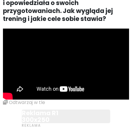
i opowiedziała o swoich
przygotowaniach. Jak wygląda jej
trening i jakie cele sobie stawia?
Odtwarzaj w tle
Reklama R1
300x250