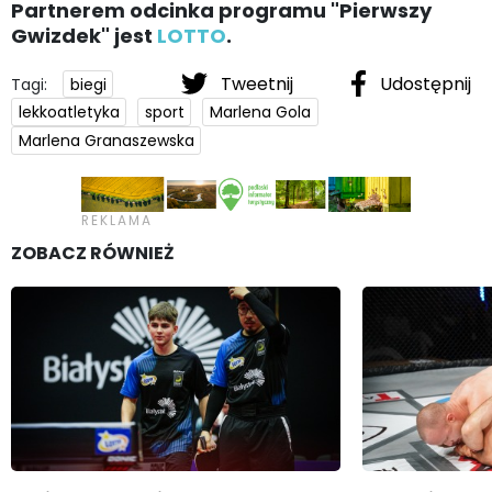
Partnerem odcinka programu "Pierwszy
Gwizdek" jest
LOTTO
.
Tweetnij
Udostępnij
Tagi:
biegi
lekkoatletyka
sport
Marlena Gola
Marlena Granaszewska
ZOBACZ RÓWNIEŻ