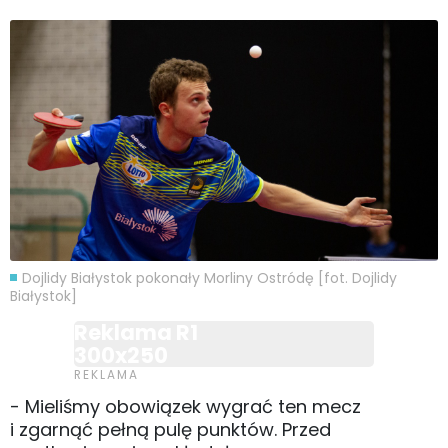
Dojlidy Białystok pokonały Morliny Ostródę [fot. Dojlidy
Białystok]
Reklama R1
300x250
- Mieliśmy obowiązek wygrać ten mecz
i zgarnąć pełną pulę punktów. Przed