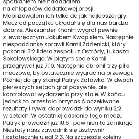
spotkaniem nie nakładałem
na chłopaków dodatkowej presji.
Mobilizowałem ich tylko do jak najlepszej gry.
Mecz od początku układał się dla nas bardzo
dobrze. Aleksander Khanin wygrał pewnie
z leworęcznym Jakubem Kwapisiem. Następnie
niespodziankę sprawił Kamil Zdzienicki, który
pokonał 3:2 lidera zespołu z Ostródy, Łukasza
Sokołowskiego. W piątym secie Kamil
przegrywał już 7:10. Następnie obronił trzy piłki
meczowe, by ostatecznie wygrać na przewagi.
Później do gry stanął Patryk Zatówka. W dwóch
pierwszych setach grał pasywnie, ale
kontrolował wydarzenia przy stole. W końcu
jednak to przestało przynosić oczekiwane
rezultaty i rywal doprowadził do wyniku 2:2
w setach. W ostatniej odsłonie tego meczu
Patryk prowadził już 10:6 i powinien to zamknąć.
Niestety nasz zawodnik się usztywnił
i ostatecznie uległ 2:3. Na szczęście kolejny