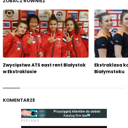
ZOBACZ RÓWNIEŻ
Zwycięstwo ATS east rent Białystok
Ekstraklasa ko
w Ekstraklasie
Białymstoku
KOMENTARZE