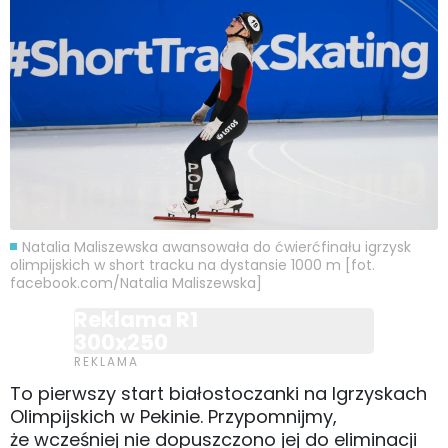
Natalia Maliszewska awansowała do ćwierćfinału igrzysk
olimpijskich w short tracku na dystansie 1000 m [fot.
facebook.com/Natalia Maliszewska]
Reklama R1
300x250
To pierwszy start białostoczanki na Igrzyskach
Olimpijskich w Pekinie. Przypomnijmy,
że wcześniej nie dopuszczono jej do eliminacji