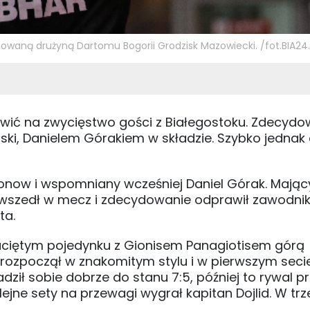
yzowaną drużyną Dartomu Bogorii Grodzisk Mazowiecki. /fot.BIA24.
wić na zwycięstwo gości z Białegostoku. Zdecy
ki, Danielem Górakiem w składzie. Szybko jednak
latonow i wspomniany wcześniej Daniel Górak. Mając
e wszedł w mecz i zdecydowanie odprawił zawodni
ta.
 zaciętym pojedynku z Gionisem Panagiotisem górą
n rozpoczął w znakomitym stylu i w pierwszym seci
dził sobie dobrze do stanu 7:5, później to rywal pr
ejne sety na przewagi wygrał kapitan Dojlid. W tr