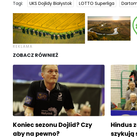
Tagi:
UKS Dojlidy Białystok
LOTTO Superliga
Dartom
ZOBACZ RÓWNIEŻ
Koniec sezonu Dojlid? Czy
Hindus z
aby na pewno?
szykują