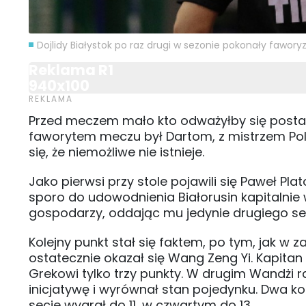
Dojlidy Białystok po raz drugi w sezonie pokonały fawor
Reklama R1
940x100
Przed meczem mało kto odważyłby się posta
faworytem meczu był Dartom, z mistrzem Pols
się, że niemożliwe nie istnieje.
Jako pierwsi przy stole pojawili się Paweł P
sporo do udowodnienia Białorusin kapitalni
gospodarzy, oddając mu jedynie drugiego se
Kolejny punkt stał się faktem, po tym, jak w
ostatecznie okazał się Wang Zeng Yi. Kapita
Grekowi tylko trzy punkty. W drugim Wandżi ra
inicjatywę i wyrównał stan pojedynku. Dwa kol
secie wygrał do 11, w czwartym do 13.