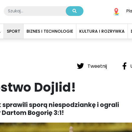
Pl
A
SPORT
BIZNES I TECHNOLOGIE
KULTURA I ROZRYWKA
Tweetnij
U
stwo Dojlid!
k sprawili sporą niespodziankę i ograli
Dartom Bogorię 3:1!