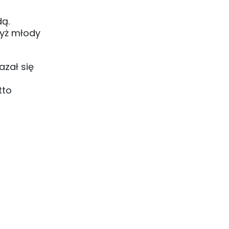
dą.
dyż młody
azał się
tto