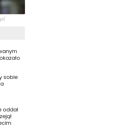
pl/
dowanym
 okazało
y sobie
ka
e oddał
zejął
zecim