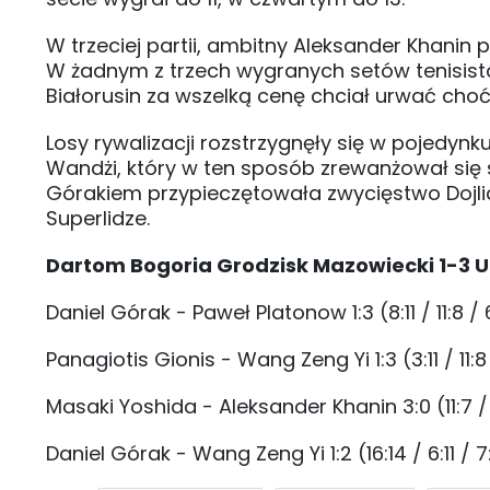
W trzeciej partii, ambitny Aleksander Khanin
W żadnym z trzech wygranych setów tenisist
Białorusin za wszelką cenę chciał urwać choć
Losy rywalizacji rozstrzygnęły się w pojedynk
Wandżi, który w ten sposób zrewanżował się 
Górakiem przypieczętowała zwycięstwo Dojli
Superlidze.
Dartom Bogoria Grodzisk Mazowiecki 1-3 UK
Daniel Górak - Paweł Platonow 1:3 (8:11 / 11:8 / 6:
Panagiotis Gionis - Wang Zeng Yi 1:3 (3:11 / 11:8 /
Masaki Yoshida - Aleksander Khanin 3:0 (11:7 / 11
Daniel Górak - Wang Zeng Yi 1:2 (16:14 / 6:11 / 7: