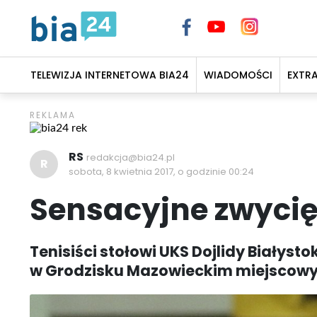
TELEWIZJA INTERNETOWA BIA24
WIADOMOŚCI
EXTR
RS
redakcja@bia24.pl
R
sobota, 8 kwietnia 2017, o godzinie 00:24
Sensacyjne zwycię
Tenisiści stołowi UKS Dojlidy Białysto
w Grodzisku Mazowieckim miejscowy 