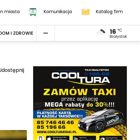
an miasta
Komunikacja
Katalog firm
16
°C
DOM I ZDROWIE
Białystok
dostępnij