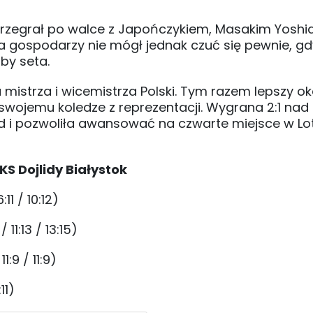
 przegrał po walce z Japończykiem, Masakim Yoshi
a gospodarzy nie mógł jednak czuć się pewnie, g
by seta.
u mistrza i wicemistrza Polski. Tym razem lepszy ok
swojemu koledze z reprezentacji. Wygrana 2:1 nad
d i pozwoliła awansować na czwarte miejsce w Lo
S Dojlidy Białystok
11 / 10:12)
 11:13 / 13:15)
:9 / 11:9)
11)